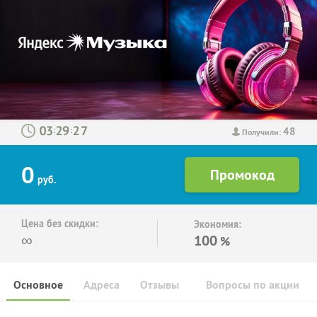
48
:
:
Получили:
0
руб.
Цена без скидки:
Экономия:
∞
100
%
Основное
Адреса
Отзывы
Вопросы по акции