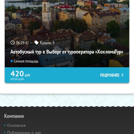
06:25:41
Купили:
9
Автобусный тур в Выборг от туроператора «ХохломаТур»
Сенная площадь
420
ПОДРОБНЕЕ
руб.
4230
руб.
Компания
Основное
Публикации о нас