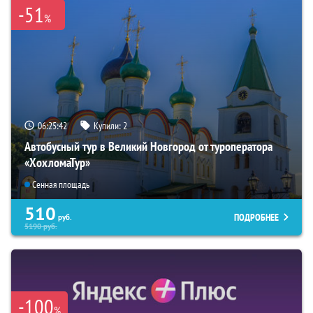
-51
%
06:25:41
Купили:
2
Автобусный тур в Великий Новгород от туроператора
«ХохломаТур»
Сенная площадь
510
ПОДРОБНЕЕ
руб.
5190
руб.
-100
%