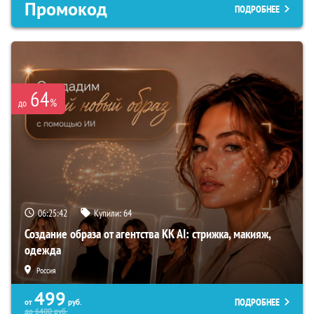
Промокод
ПОДРОБНЕЕ
64
%
до
06:25:41
Купили:
64
Создание образа от агентства KK AI: стрижка, макияж,
одежда
Россия
499
ПОДРОБНЕЕ
от
руб.
до
6400
руб.