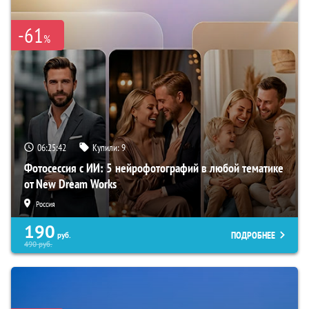
-61
%
06:25:41
Купили:
9
Фотосессия с ИИ: 5 нейрофотографий в любой тематике
от New Dream Works
Россия
190
ПОДРОБНЕЕ
руб.
490
руб.