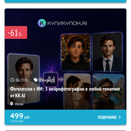
-61
%
06:25:41
Купили:
81
Фотосессия с ИИ: 3 нейрофотографии в любой тематике
от KK AI
Россия
499
ПОДРОБНЕЕ
руб.
1290
руб.