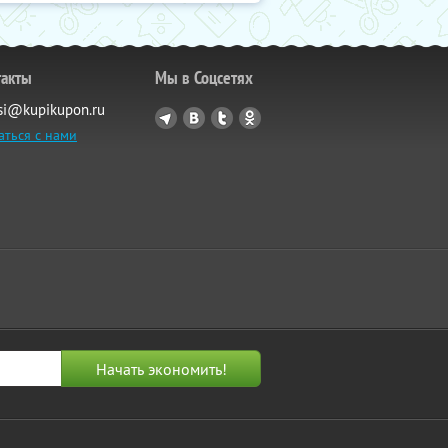
такты
Мы в Соцсетях
si@kupikupon.ru
аться с нами