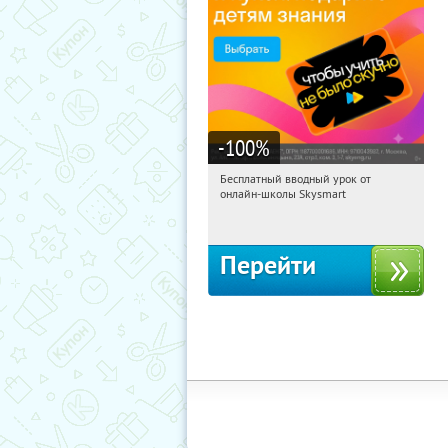
-100
%
Бесплатный вводный урок от
07:50:32
Получи первым!
онлайн-школы Skysmart
Россия
Перейти