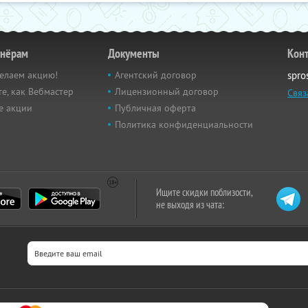
тнёрам
Документы
Кон
елаем акцию!
Агентский договор
spro
е, как Вебмастер
Лицензионный договор
Связ
е акции
Публичная оферта
Политика конфиденциальности
Ищите скидки поблизости,
не выходя из чата: