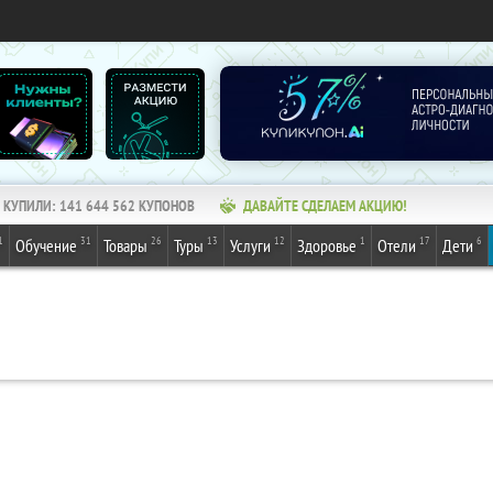
КУПИЛИ:
141 644 562
КУПОНОВ
ДАВАЙТЕ СДЕЛАЕМ АКЦИЮ!
1
31
26
13
12
1
17
6
Обучение
Товары
Туры
Услуги
Здоровье
Отели
Дети