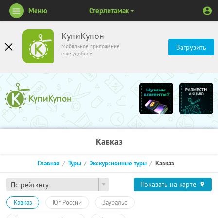
Меню
Стерлитамак
КупиКупон
Мобильное приложение
Загрузить
ещё удобнее
Кавказ
Главная
Туры
Экскурсионные туры
Кавказ
Показать на карте
По рейтингу
Кавказ
Юг России
Зауралье