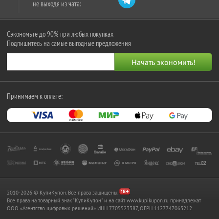
не выходя из чата:
Сэкономьте до 90% при любых покупках
Подпишитесь на самые выгодные предложения
Принимаем к оплате:
2010-2026 © КупиКупон. Все права защищены.
Все права на товарный знак "КупиКупон" и на сайт www.kupikupon.ru принадлежат
OOO «Агентство цифровых решений» ИНН 7705523387, ОГРН 1127747063212