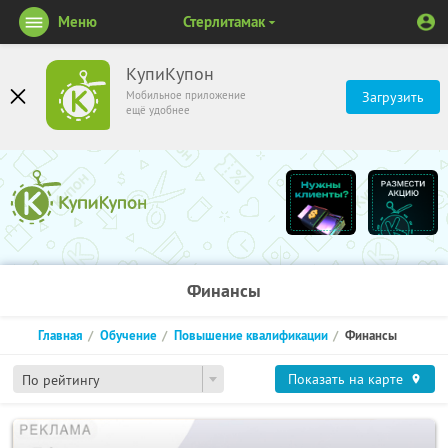
Меню
Стерлитамак
КупиКупон
Мобильное приложение
Загрузить
ещё удобнее
Финансы
Главная
Обучение
Повышение квалификации
Финансы
Показать на карте
По рейтингу