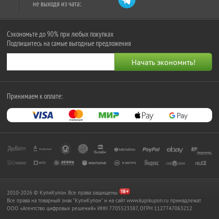
не выходя из чата:
Сэкономьте до 90% при любых покупках
Подпишитесь на самые выгодные предложения
Принимаем к оплате:
2010-2026 © КупиКупон. Все права защищены.
Все права на товарный знак "КупиКупон" и на сайт www.kupikupon.ru принадлежат
OOO «Агентство цифровых решений» ИНН 7705523387, ОГРН 1127747063212