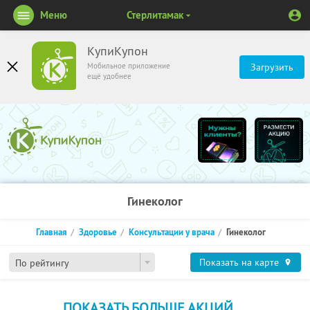
Меню
Стерлитамак
КупиКупон
Мобильное приложение
Загрузить
ещё удобнее
Гинеколог
Главная
Здоровье
Консультации у врача
Гинеколог
Показать на карте
По рейтингу
ПОКАЗАТЬ БОЛЬШЕ АКЦИЙ