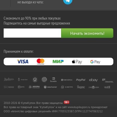
не выходя из чата:
Сэкономьте до 90% при любых покупках
Подпишитесь на самые выгодные предложения
Принимаем к оплате:
2010-2026 © КупиКупон. Все права защищены.
Все права на товарный знак "КупиКупон" и на сайт www.kupikupon.ru принадлежат
OOO «Агентство цифровых решений» ИНН 7705523387, ОГРН 1127747063212