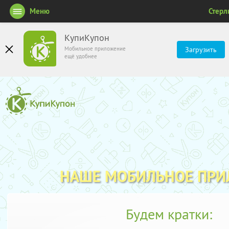
Меню
Стерл
КупиКупон
Мобильное приложение
Загрузить
ещё удобнее
НАШЕ МОБИЛЬНОЕ ПР
Будем кратки: