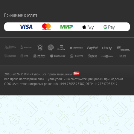
Принимаем к оплате:
2010-2026 © КупиКупон. Все права защищены.
Все права на товарный знак "КупиКупон" и на сайт www.kupikupon.ru принадлежат
OOO «Агентство цифровых решений» ИНН 7705523387, ОГРН 1127747063212