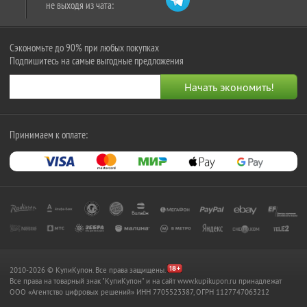
не выходя из чата:
Сэкономьте до 90% при любых покупках
Подпишитесь на самые выгодные предложения
Принимаем к оплате:
2010-2026 © КупиКупон. Все права защищены.
Все права на товарный знак "КупиКупон" и на сайт www.kupikupon.ru принадлежат
OOO «Агентство цифровых решений» ИНН 7705523387, ОГРН 1127747063212