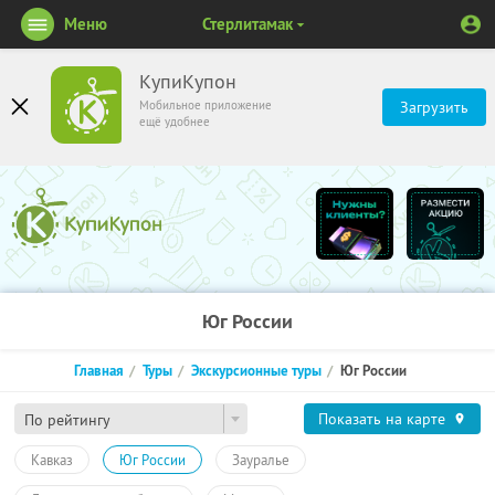
Меню
Стерлитамак
КупиКупон
Мобильное приложение
Загрузить
ещё удобнее
Юг России
Главная
Туры
Экскурсионные туры
Юг России
Показать на карте
По рейтингу
Кавказ
Юг России
Зауралье