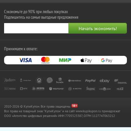
Сэкономьте до 90% при любых покупках
Подпишитесь на самые выгодные предложения
Принимаем к оплате:
2010-2026 © КупиКупон. Все права защищены.
Все права на товарный знак "КупиКупон" и на сайт www.kupikupon.ru принадлежат
OOO «Агентство цифровых решений» ИНН 7705523387, ОГРН 1127747063212