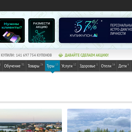
КУПИЛИ:
141 697 754
КУПОНОВ
ДАВАЙТЕ СДЕЛАЕМ АКЦИЮ!
1
31
26
13
12
1
16
6
Обучение
Товары
Туры
Услуги
Здоровье
Отели
Дети