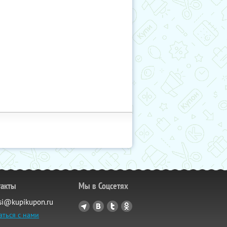
такты
Мы в Соцсетях
si@kupikupon.ru
аться с нами