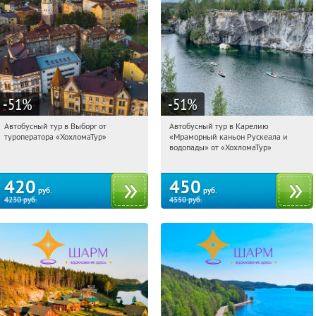
-51
%
-51
%
Автобусный тур в Выборг от
Автобусный тур в Карелию
11:29:17
Купили:
9
11:29:17
Купили:
24
туроператора «ХохломаТур»
«Мраморный каньон Рускеала и
Сенная площадь
Сенная площадь
водопады» от «ХохломаТур»
420
450
руб.
руб.
4230
руб.
4550
руб.