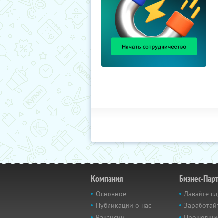
Компания
Бизнес-Пар
Основное
Давайте сд
Публикации о нас
Заработайт
Вакансии
Прошедши