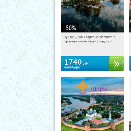
-50
%
Тур на 2 дня «Карельское счастье —
11:29:17
Купили:
39
проживание на берегу Ладоги»
Достоевская
1740
руб.
13900
руб.