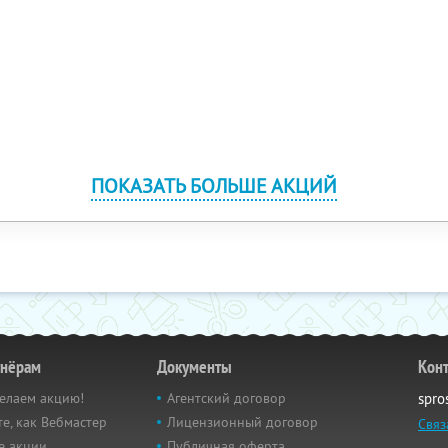
ПОКАЗАТЬ БОЛЬШЕ АКЦИЙ
тнёрам
Документы
Кон
елаем акцию!
Агентский договор
spro
е, как Вебмастер
Лицензионный договор
Связ
е акции
Публичная оферта