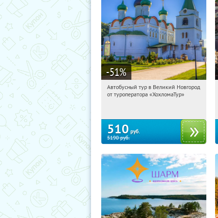
-51
%
Автобусный тур в Великий Новгород
11:29:17
Купили:
2
от туроператора «ХохломаТур»
Сенная площадь
510
руб.
5190
руб.