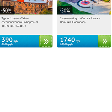
-50
%
-50
%
Тур на 1 день «Тайны
2-дневный тур «Старая Русса и
11:29:17
Купили:
58
11:29:17
Купили:
8
средневекового Выборга» от
Великий Новгород»
Достоевская
Достоевская
компании «Шарм»
390
1740
руб.
руб.
3100
руб.
13900
руб.