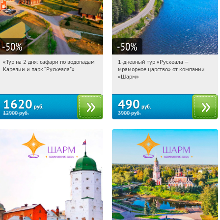
-50
%
-50
%
«Тур на 2 дня: сафари по водопадам
1-дневный тур «Рускеала —
11:29:17
Купили:
6
11:29:17
Купили:
48
Карелии и парк “Рускеала"»
мраморное царство» от компании
Достоевская
Достоевская
«Шарм»
1620
490
руб.
руб.
12900
руб.
3900
руб.