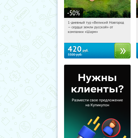
-50
%
1-дневный тур «Великий Новгород
11:29:17
Купили:
22
— сердце земли русской» от
Достоевская
компании «Шарм»
420
руб.
3300
руб.