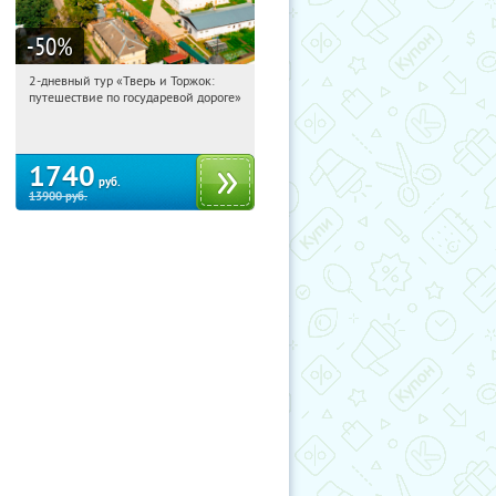
-50
%
2-дневный тур «Тверь и Торжок:
11:29:17
Купили:
30
путешествие по государевой дороге»
Достоевская
1740
руб.
13900
руб.