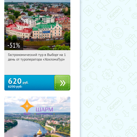
-51
%
Гастрономический тур в Выборг на 1
11:29:17
Купили:
5
день от туроператора «ХохломаТур»
Сенная площадь
620
руб.
6290
руб.