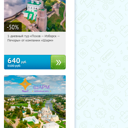
-50
%
1-дневный тур «Псков — Изборск —
11:29:17
Купили:
12
Печоры» от компании «Шарм»
Достоевская
640
руб.
5100
руб.