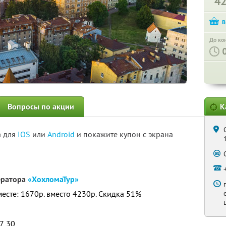
4
До ко
Вопросы по акции
К
а для
IOS
или
Android
и покажите купон с экрана
ератора
«ХохломаТур»
месте: 1670р. вместо 4230р. Скидка 51%
7, 30