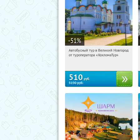
-51
%
Автобусный тур в Великий Новгород
06:06:03
Купили:
2
от туроператора «ХохломаТур»
Сенная площадь
510
руб.
5190
руб.