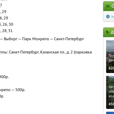
27
О
5, 29
h
26, 29
3, 26, 30
4, 28, 31
Д
 — Выборг — Парк Монрепо — Санкт-Петербург
пы: Санкт-Петербург, Казанская пл., д. 2 (парковка
Гас
ден
62
900р.
Ав
нрепо — 500р.
«М
0р.
во
45