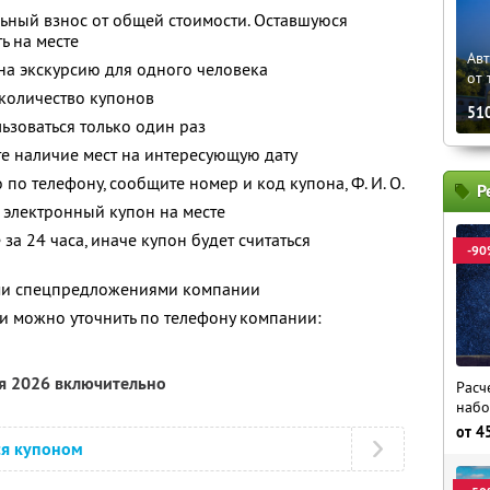
ьный взнос от общей стоимости. Оставшуюся
ь на месте
Ав
 на экскурсию для одного человека
от 
количество купонов
51
зоваться только один раз
е наличие мест на интересующую дату
о по телефону, сообщите номер и код купона,
Ф. И. О.
Р
 электронный купон на месте
за 24 часа, иначе купон будет считаться
-90
ими спецпредложениями компании
 можно уточнить по телефону компании:
ря 2026 включительно
Расч
набо
от
4
ся купоном