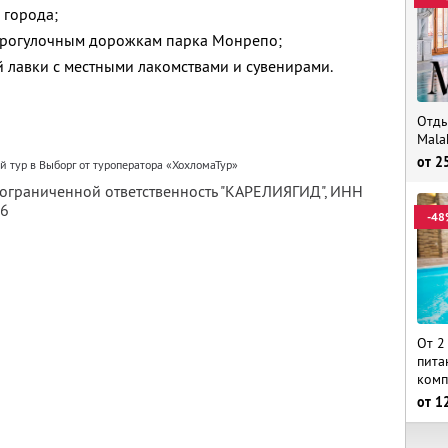
 города;
 прогулочным дорожкам парка Монрепо;
 лавки с местными лакомствами и сувенирами.
Отды
Mala
от
2
 тур в Выборг от туроператора «ХохломаТур»
 ограниченной ответственность "КАРЕЛИЯГИД",
ИНН
56
-48
От 2
пита
комп
от
1