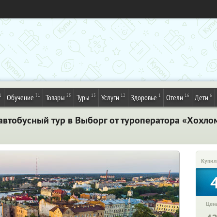
1
31
25
13
12
1
16
6
Обучение
Товары
Туры
Услуги
Здоровье
Отели
Дети
автобусный тур в Выборг от туроператора «Хохлом
Купил
Цена