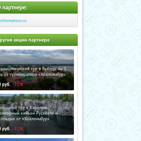
 партнере:
ohlomatour.ru
ругие акции партнера
трономический тур в Выборг на 1
ь от туроператора «ХохломаТур»
0
руб.
-51%
тобусный тур в Карелию
раморный каньон Рускеала и
допады» от «ХохломаТур»
0
руб.
-51%