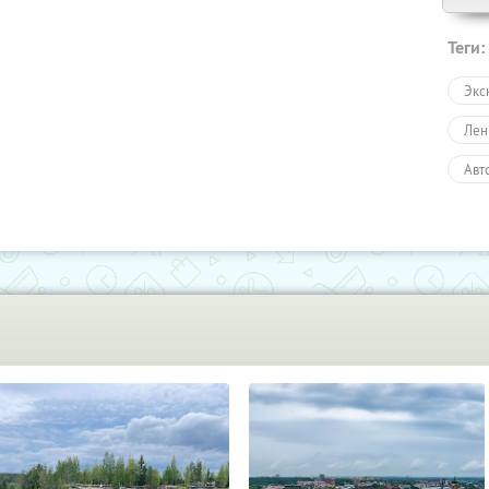
Теги:
Экс
Лен
Авт
Пеш
Экс