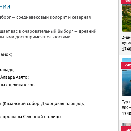
-50
НИИ
ыборг — средневековый колорит и северная
шает вас в очаровательный Выборг — древний
альными достопримечательностями.
2-дн
путе
174
замок;
-50
лощадь;
Алвара Аалто;
ных деликатесов.
Тур 
а (Казанский собор, Дворцовая площадь,
прож
174
о прошлом Северной столицы.
-30