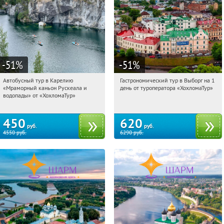
-51
%
-51
%
Автобусный тур в Карелию
Гастрономический тур в Выборг на 1
06:06:03
Купили:
24
06:06:03
Купили:
5
«Мраморный каньон Рускеала и
день от туроператора «ХохломаТур»
Сенная площадь
Сенная площадь
водопады» от «ХохломаТур»
450
620
руб.
руб.
4550
руб.
6290
руб.