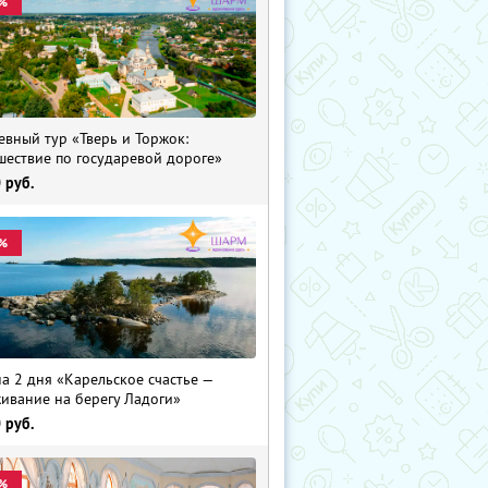
%
евный тур «Тверь и Торжок:
шествие по государевой дороге»
0
руб.
%
на 2 дня «Карельское счастье —
ивание на берегу Ладоги»
0
руб.
%