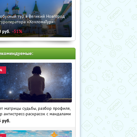
тобусный тур в Великий Новгород
туроператора «ХохломаТур»
0
руб.
-51%
екомендуемые:
%
ет матрицы судьбы, разбор профиля,
р антистресс-раскрасок с мандалами
5
руб.