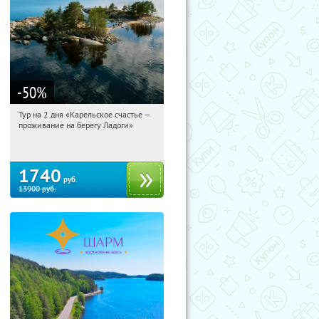
-50
%
Тур на 2 дня «Карельское счастье —
06:06:03
Купили:
39
проживание на берегу Ладоги»
Достоевская
1740
руб.
13900
руб.