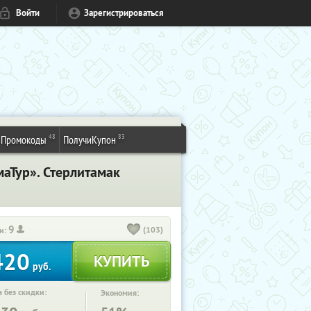
Войти
Зарегистрироваться
48
83
Промокоды
ПолучиКупон
аТур». Стерлитамак
9
(103)
и:
420
руб.
 без скидки:
Экономия: