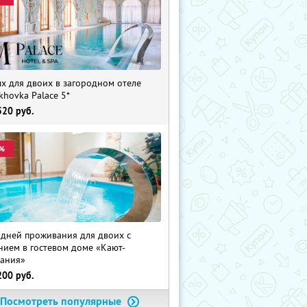
х для двоих в загородном отеле
khovka Palace 5*
520
руб.
%
 дней проживания для двоих с
нием в гостевом доме «Кают-
ания»
200
руб.
Посмотреть популярные