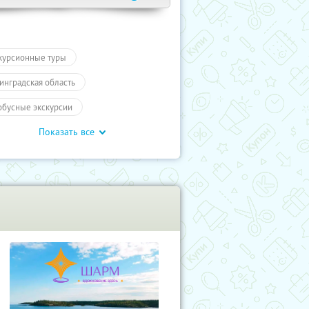
курсионные туры
инградская область
обусные экскурсии
Показать все
ие экскурсии
Туры
курсии
Туры
Развлечения