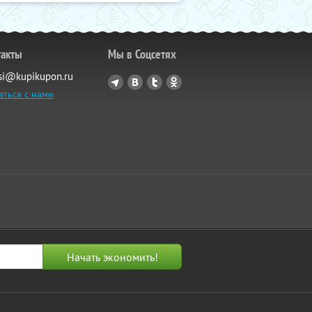
такты
Мы в Соцсетях
si@kupikupon.ru
аться с нами