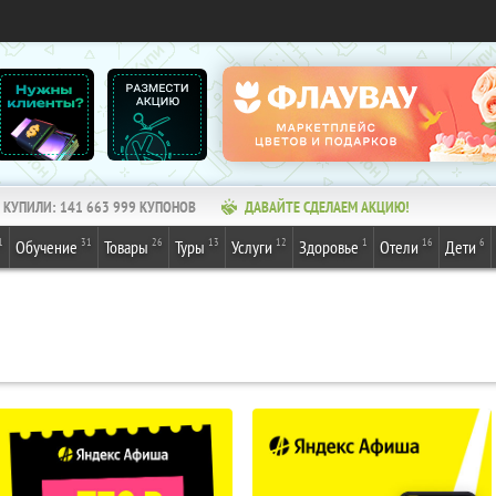
КУПИЛИ:
141 663 999
КУПОНОВ
ДАВАЙТЕ СДЕЛАЕМ АКЦИЮ!
1
31
26
13
12
1
16
6
Обучение
Товары
Туры
Услуги
Здоровье
Отели
Дети