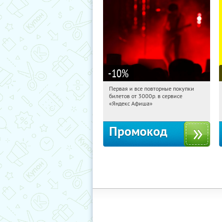
-10
%
Первая и все повторные покупки
15:30:29
Получили:
155
билетов от 3000р. в сервисе
Россия
«Яндекс Афиша»
Промокод