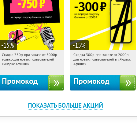
-15
%
-15
%
Скидка 750р. при заказе от 5000р.
Скидка 300р. при заказе от 2000р.
15:30:29
Получили:
114
15:30:29
Получили:
65
только для новых пользователей
для новых пользователей в «Яндекс
Россия
Россия
«Яндекс Афиши»
Афише»
Промокод
Промокод
ПОКАЗАТЬ БОЛЬШЕ АКЦИЙ