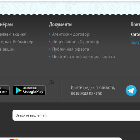
тнёрам
Документы
Кон
елаем акцию!
Агентский договор
spro
е, как Вебмастер
Лицензионный договор
Связ
е акции
Публичная оферта
Политика конфиденциальности
Ищите скидки поблизости,
не выходя из чата: