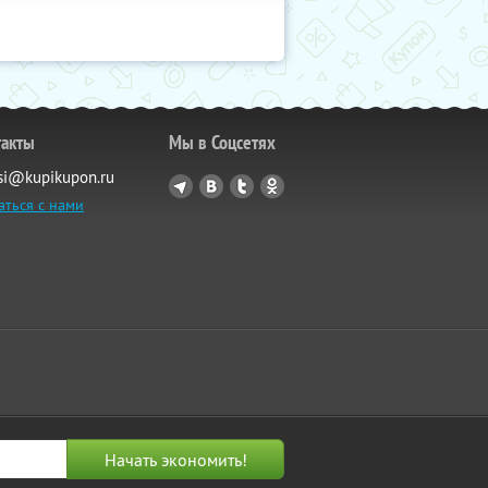
такты
Мы в Соцсетях
si@kupikupon.ru
аться с нами