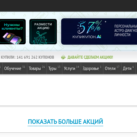
КУПИЛИ:
141 691 262
КУПОНОВ
ДАВАЙТЕ СДЕЛАЕМ АКЦИЮ!
1
31
26
13
14
1
17
6
Обучение
Товары
Туры
Услуги
Здоровье
Отели
Дети
ПОКАЗАТЬ БОЛЬШЕ АКЦИЙ