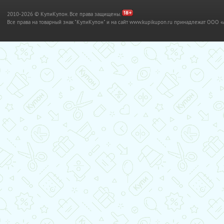
2010-2026 © КупиКупон. Все права защищены.
Все права на товарный знак "КупиКупон" и на сайт www.kupikupon.ru принадлежат OO