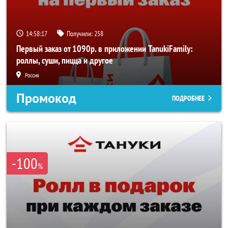
14:58:16
Получили:
258
Первый заказ от 1090р. в приложении TanukiFamily:
роллы, суши, пицца и другое
Россия
Промокод
ПОДРОБНЕЕ
-100
%