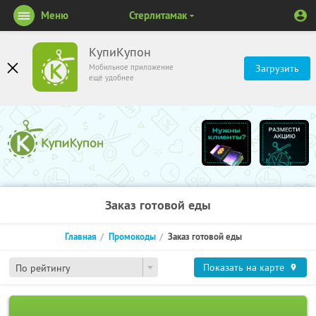
Меню
Стерлитамак
КупиКупон
Мобильное приложение
Загрузить
ещё удобнее
Заказ готовой еды
Главная
Промокоды
Заказ готовой еды
Показать на карте
По рейтингу