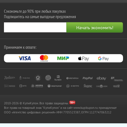
Сэкономьте до 90% при любых покупках
Подпишитесь на самые выгодные предложения
Принимаем к оплате:
2010-2026 © КупиКупон. Все права защищены.
Все права на товарный знак "КупиКупон" и на сайт www.kupikupon.ru принадлежат
OOO «Агентство цифровых решений» ИНН 7705523387, ОГРН 1127747063212