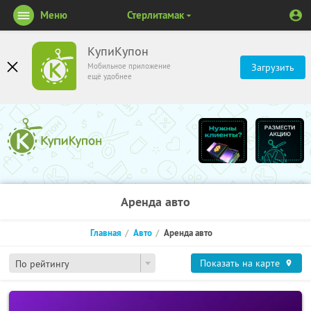
Меню
Стерлитамак
КупиКупон
Мобильное приложение
Загрузить
ещё удобнее
Аренда авто
Главная
Авто
Аренда авто
Показать на карте
По рейтингу