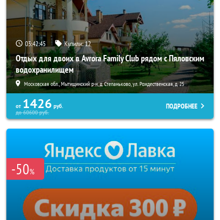
03:42:42
Купили:
12
Отдых для двоих в Avrora Family Club рядом с Пяловским
водохранилищем
Московская обл., Мытищинский р-н, д. Степаньково, ул. Рождественская, д. 25
1426
ПОДРОБНЕЕ
от
руб.
до
60600
руб.
-50
%