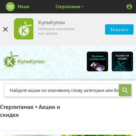
Меню
Стерлитамак
КупиКупон
Мобильное приложение
Загрузить
ещё удобнее
Стерлитамак • Акции и
скидки