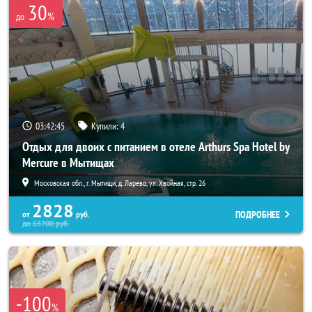
30
%
до
03:42:42
Купили:
4
Отдых для двоих с питанием в отеле Arthurs Spa Hotel by
Mercure в Мытищах
Московская обл., г. Мытищи, д. Ларево, ул. Хвойная, стр. 26
2828
ПОДРОБНЕЕ
от
руб.
до
65700
руб.
-100
%