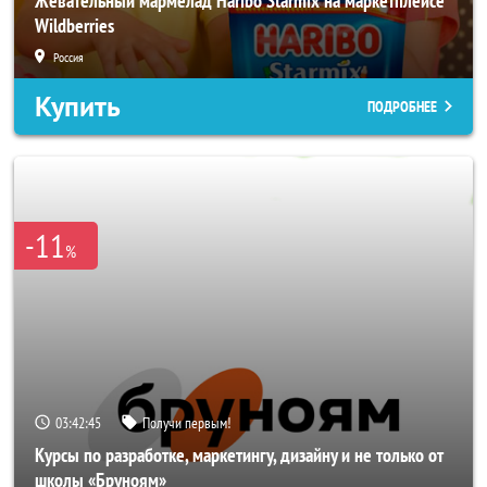
Жевательный мармелад Haribo Starmix на маркетплейсе
Wildberries
Россия
Купить
ПОДРОБНЕЕ
-11
%
03:42:42
Получи первым!
Курсы по разработке, маркетингу, дизайну и не только от
школы «Бруноям»