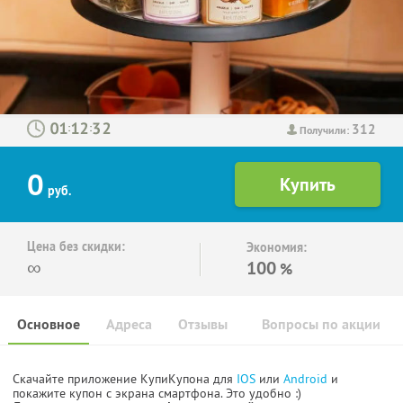
312
:
:
Получили:
0
руб.
Цена без скидки:
Экономия:
∞
100
%
Основное
Адреса
Отзывы
Вопросы по акции
Скачайте приложение КупиКупона для
IOS
или
Android
и
покажите купон с экрана смартфона. Это удобно :)