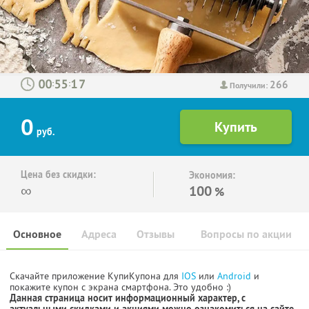
266
:
:
Получили:
0
руб.
Цена без скидки:
Экономия:
∞
100
%
Основное
Адреса
Отзывы
Вопросы по акции
Скачайте приложение КупиКупона для
IOS
или
Android
и
покажите купон с экрана смартфона. Это удобно :)
Данная страница носит информационный характер, с