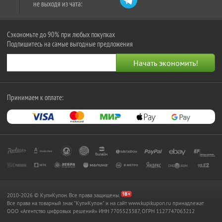
не выходя из чата:
Сэкономьте до 90% при любых покупках
Подпишитесь на самые выгодные предложения
Принимаем к оплате:
2010-2026 © КупиКупон. Все права защищены.
Все права на товарный знак "КупиКупон" и на сайт www.kupikupon.ru принадлежат
OOO «Агентство цифровых решений» ИНН 7705523387, ОГРН 1127747063212