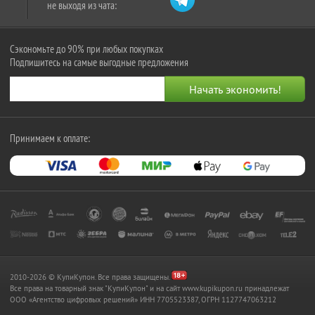
не выходя из чата:
Сэкономьте до 90% при любых покупках
Подпишитесь на самые выгодные предложения
Принимаем к оплате:
2010-2026 © КупиКупон. Все права защищены.
Все права на товарный знак "КупиКупон" и на сайт www.kupikupon.ru принадлежат
OOO «Агентство цифровых решений» ИНН 7705523387, ОГРН 1127747063212