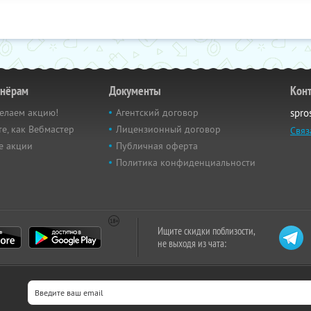
тнёрам
Документы
Кон
елаем акцию!
Агентский договор
spro
е, как Вебмастер
Лицензионный договор
Связ
е акции
Публичная оферта
Политика конфиденциальности
Ищите скидки поблизости,
не выходя из чата: