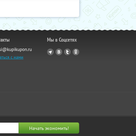
такты
Мы в Соцсетях
si@kupikupon.ru
аться с нами