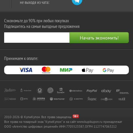
не выходя из чата:
Сэкономьте до 90% при любых покупках
Подпишитесь на самые выгодные предложения
Принимаем к оплате:
2010-2026 © КупиКупон. Все права защищены.
Все права на товарный знак "КупиКупон" и на сайт www.kupikupon.ru принадлежат
OOO «Агентство цифровых решений» ИНН 7705523387, ОГРН 1127747063212