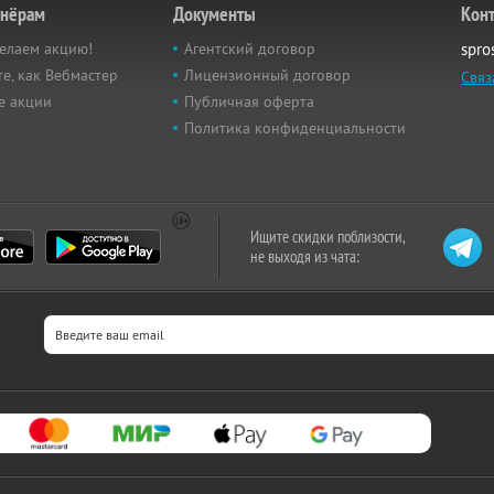
тнёрам
Документы
Кон
елаем акцию!
Агентский договор
spro
е, как Вебмастер
Лицензионный договор
Связ
е акции
Публичная оферта
Политика конфиденциальности
Ищите скидки поблизости,
не выходя из чата: