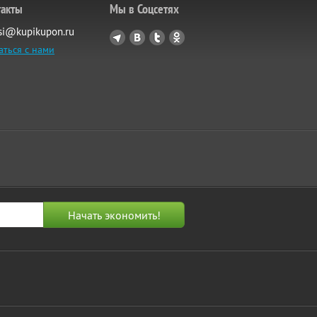
такты
Мы в Соцсетях
si@kupikupon.ru
аться с нами