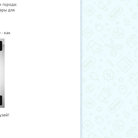
х города:
ары для
- как
узей!