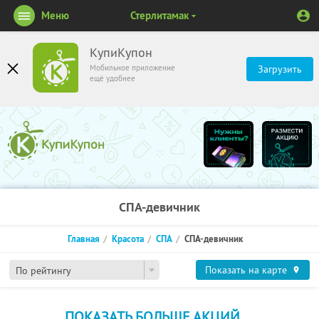
Меню
Стерлитамак
КупиКупон
Мобильное приложение
Загрузить
ещё удобнее
СПА-девичник
Главная
Красота
СПА
СПА-девичник
Показать на карте
По рейтингу
ПОКАЗАТЬ БОЛЬШЕ АКЦИЙ