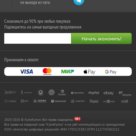
не выходя из чата:
Сэкономьте до 90% при любых покупках
Подпишитесь на самые выгодные предложения
Принимаем к оплате:
2010-2026 © КупиКупон. Все права защищены.
Все права на товарный знак "КупиКупон" и на сайт www.kupikupon.ru принадлежат
OOO «Агентство цифровых решений» ИНН 7705523387, ОГРН 1127747063212