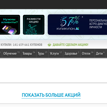
КУПИЛИ:
141 659 661
КУПОНОВ
ДАВАЙТЕ СДЕЛАЕМ АКЦИЮ!
1
31
26
13
12
1
16
6
Обучение
Товары
Туры
Услуги
Здоровье
Отели
Дети
ПОКАЗАТЬ БОЛЬШЕ АКЦИЙ