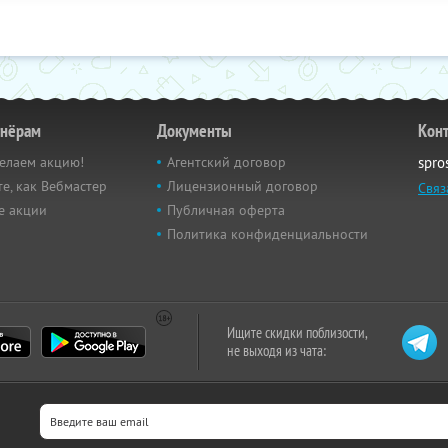
тнёрам
Документы
Кон
елаем акцию!
Агентский договор
spro
е, как Вебмастер
Лицензионный договор
Связ
е акции
Публичная оферта
Политика конфиденциальности
Ищите скидки поблизости,
не выходя из чата: