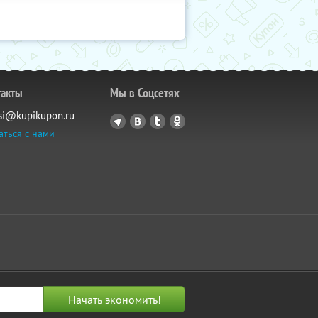
такты
Мы в Соцсетях
si@kupikupon.ru
аться с нами