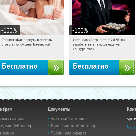
-100
%
-100
%
Тренинг «Как вернуть в постель
Интенсив «Автоконтент 2026: как
19:46:05
Получили:
16
19:46:05
Получили:
4
страсть» от Оксаны Бачинской
зарабатывать там, где еще нет
Россия
Россия
конкурентов»
Бесплатно
Бесплатно
тнёрам
Документы
Кон
елаем акцию!
Агентский договор
spro
е, как Вебмастер
Лицензионный договор
Связ
е акции
Публичная оферта