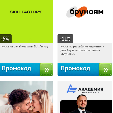
-5
%
-11
%
Курсы от онлайн-школы Skillfactory
Курсы по разработке, маркетингу,
19:46:05
Получи первым!
19:46:05
Получи первым!
дизайну и не только от школы
Россия
Россия
«Бруноям»
Промокод
Промокод