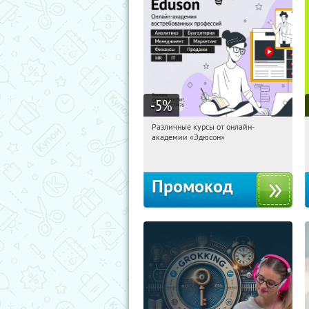
-5
%
Различные курсы от онлайн-
19:46:05
Получили:
2
академии «Эдюсон»
Россия
Промокод