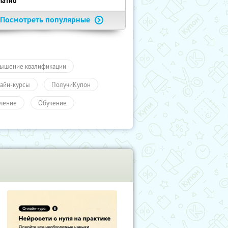
латно
Посмотреть популярные
ышение квалификации
айн-курсы
ПолучиКупон
чение
Обучение