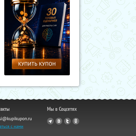
такты
Мы в Соцсетях
si@kupikupon.ru
аться с нами