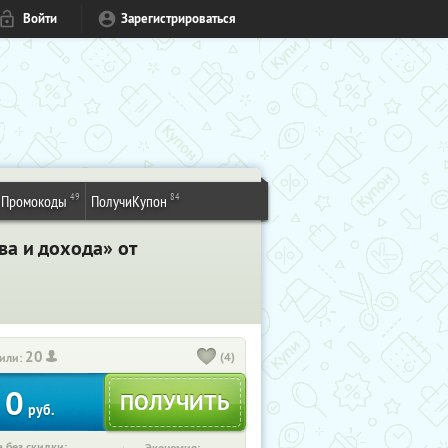
Войти
Зарегистрироваться
49
84
Промокоды
ПолучиКупон
а и дохода» от
20
(4)
или:
0
руб.
 без скидки: