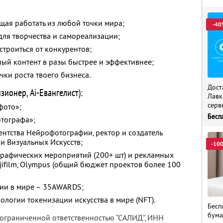
ая работать из любой точки мира;
-40
ля творчества и самореализации;
строиться от конкурентов;
ный контент в разы быстрее и эффективнее;
чки роста твоего бизнеса.
Дост
ионер, Ai-Евангелист):
Лавк
серв
фото»;
Бесп
отографа»;
гентства Нейрофотографии, ректор и создатель
 Визуальных Искусств;
-10
рафических мероприятий (200+ шт) и рекламных
ujifilm, Olympus (общий бюджет проектов более 100
ии в мире – 35AWARDS;
ологии токенизации искусства в мире (NFT).
Бесп
бума
 ограниченной ответственностью “САЛИД”,
ИНН