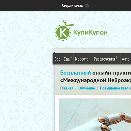
Стерлитамак
6
1
24
Все
Еда
Красота
Развлечения
Авто
Бесплатный
онлайн-практик
«Международной Нейроака
Главная
Обучение
Повышение квали