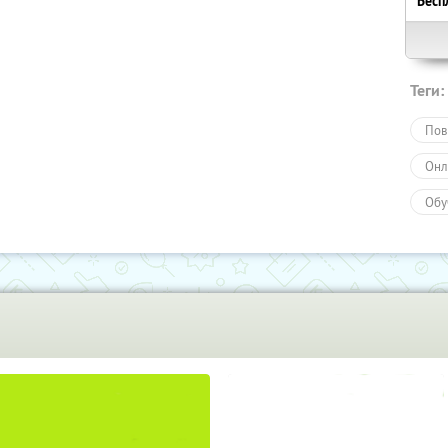
Бесп
Теги:
Пов
Онл
Обу