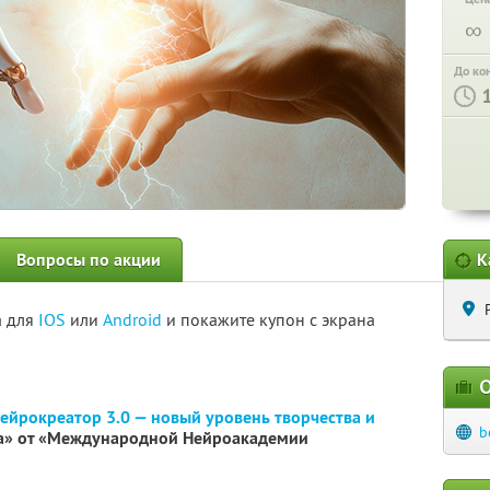
∞
До ко
Вопросы по акции
К
а для
IOS
или
Android
и покажите купон с экрана
О
ейрокреатор 3.0 — новый уровень творчества и
b
а» от «Международной Нейроакадемии