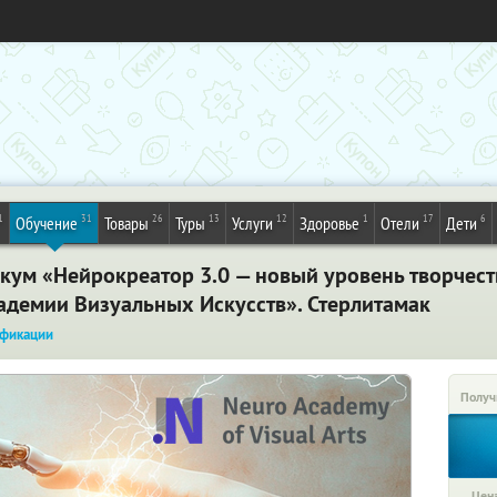
1
31
26
13
12
1
17
6
Обучение
Товары
Туры
Услуги
Здоровье
Отели
Дети
ум «Нейрокреатор 3.0 — новый уровень творчеств
демии Визуальных Искусств». Стерлитамак
фикации
Получ
Цена