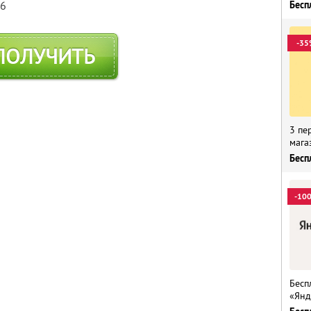
Бесп
76
-35
ПОЛУЧИТЬ
3 пе
мага
Бесп
-10
Бесп
«Янд