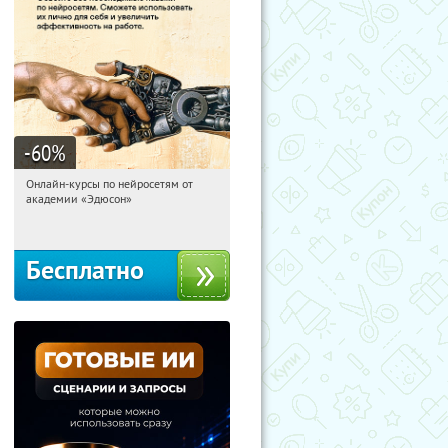
-60
%
Онлайн-курсы по нейросетям от
19:46:05
Получили:
6
академии «Эдюсон»
Москва
Бесплатно