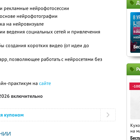
Д
е и рекламные нейрофотосессии
 основе нейрофотографии
ка на нейровизуале
Он
ии ведения социальных сетей и привлечения
ваш
не
ы создания коротких видео (от идеи до
Бе
pp, позволяющее работать с нейросетями без
Р
айн-практикум на
сайте
-10
 2026 включительно
ся купоном
Кухо
на м
НИИ
Бесп