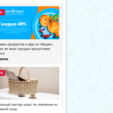
%
авка продуктов и еды из «Яндекс
и» во всех городах присутствия
иса
латно
0%
латный мастер-класс по плетению из
жной лозы