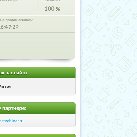
Экономия:
100
%
нца продаж осталось:
:
:
ак нас найти
Россия
 партнере:
estvebinar.ru