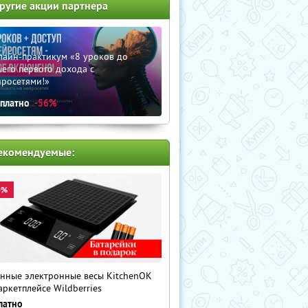
ругие акции партнера
лайн-практикум «8 уроков до
его первого дохода с
йросетями!»
сплатно
-56%
екомендуемые:
0%
нные электронные весы KitchenOK
аркетплейсе Wildberries
латно