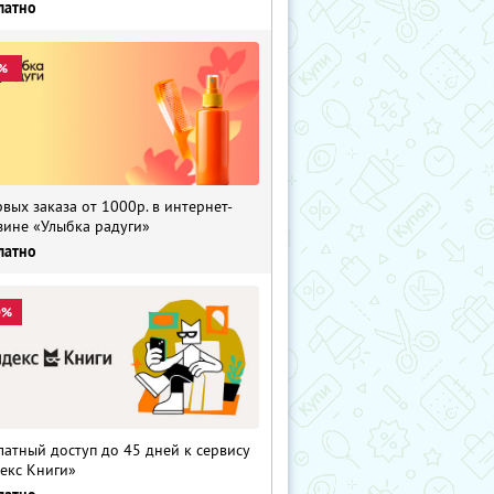
латно
%
рвых заказа от 1000р. в интернет-
зине «Улыбка радуги»
латно
0%
латный доступ до 45 дней к сервису
екс Книги»