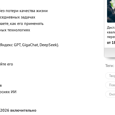
без потери качества жизни
вседневных задачах
аете, как его применять
Дист
жных технологиях
квал
пере
от
1
Яндекс GPT, GigaChat, DeepSeek).
йте его
Теги:
Тво
я
Пов
ерсиях ИИ
Онл
Обу
 2026 включительно