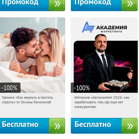
Промокод
Промокод
-100
%
-100
%
Тренинг «Как вернуть в постель
Интенсив «Автоконтент 2026: как
20:22:46
Получили:
16
20:22:46
Получили:
4
страсть» от Оксаны Бачинской
зарабатывать там, где еще нет
Россия
Россия
конкурентов»
Бесплатно
Бесплатно