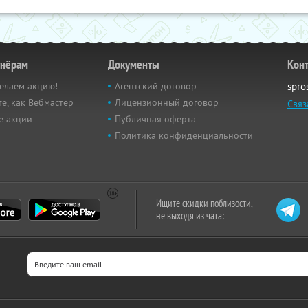
тнёрам
Документы
Кон
елаем акцию!
Агентский договор
spro
е, как Вебмастер
Лицензионный договор
Связ
е акции
Публичная оферта
Политика конфиденциальности
Ищите скидки поблизости,
не выходя из чата: