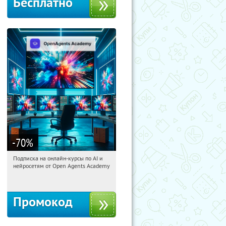
Бесплатно
-70
%
Подписка на онлайн-курсы по AI и
20:22:46
Получили:
18
нейросетям от Open Agents Academy
Россия
Промокод