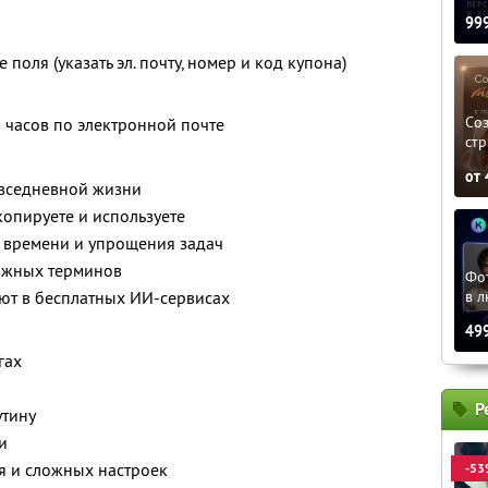
99
поля (указать эл. почту, номер и код купона)
»
Соз
8 часов по электронной почте
стр
от
овседневной жизни
опируете и используете
, времени и упрощения задач
ожных терминов
Фо
в л
ют в бесплатных ИИ-сервисах
49
гах
Р
утину
и
я и сложных настроек
-53