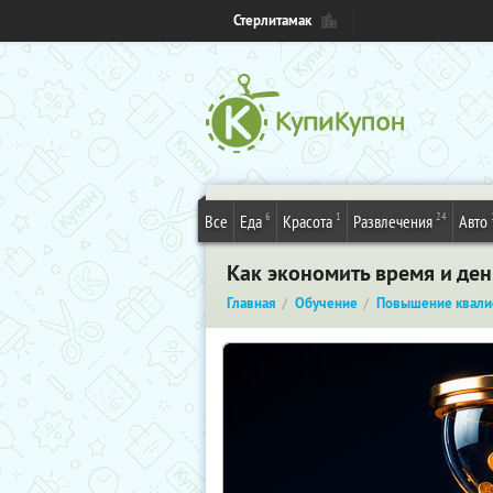
Стерлитамак
6
1
24
Все
Еда
Красота
Развлечения
Авто
Как экономить время и де
Главная
Обучение
Повышение квали