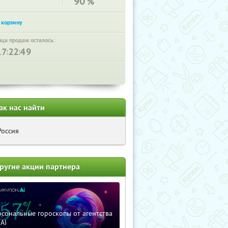
90
%
нца продаж осталось:
:
:
ак нас найти
Россия
ругие акции партнера
сональные гороскопы от агентства
AI