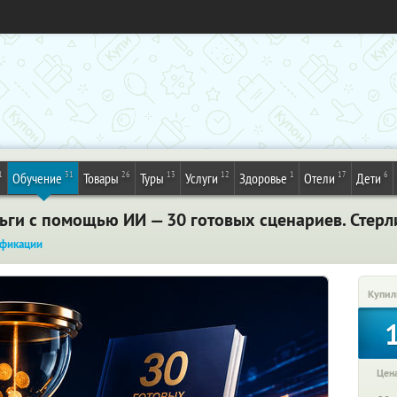
1
31
26
13
12
1
17
6
Обучение
Товары
Туры
Услуги
Здоровье
Отели
Дети
ньги с помощью ИИ — 30 готовых сценариев. Стерл
фикации
Купил
Цена