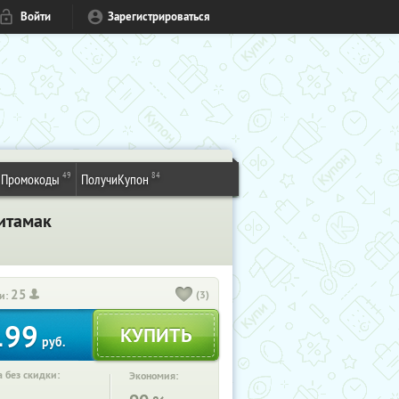
Войти
Зарегистрироваться
49
84
Промокоды
ПолучиКупон
итамак
25
(3)
и:
199
руб.
 без скидки:
Экономия: