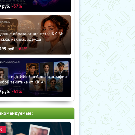
9
руб.
-57%
дание образа от агентства KK AI:
ижка, макияж, одежда
499
руб.
-64%
тосессия с ИИ: 3 нейрофотографии
юбой тематике от KK AI
9
руб.
-61%
екомендуемые:
%