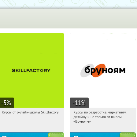
-5
%
-11
%
Курсы от онлайн-школы Skillfactory
Курсы по разработке, маркетингу,
20:22:46
Получи первым!
20:22:46
Получи первым!
дизайну и не только от школы
Россия
Россия
«Бруноям»