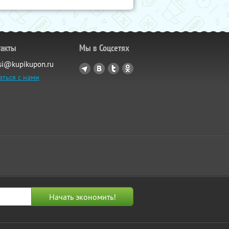
такты
Мы в Соцсетях
si@kupikupon.ru
аться с нами