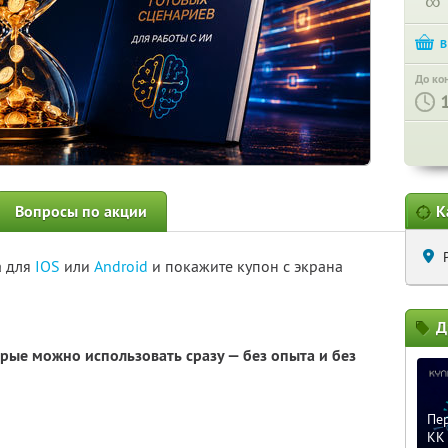
∞
До ко
Вопросы по акции
К
а для
IOS
или
Android
и покажите купон с экрана
Д
орые можно использовать сразу — без опыта и без
Пер
KK 