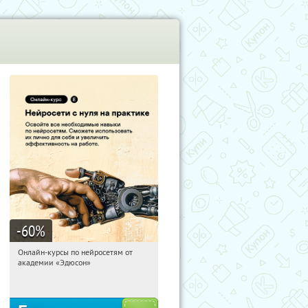
-60
%
Онлайн-курсы по нейросетям от
20:22:46
Получили:
6
академии «Эдюсон»
Москва