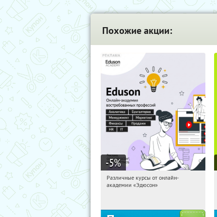
Похожие акции:
-5
%
Различные курсы от онлайн-
20:22:46
Получили:
2
академии «Эдюсон»
Россия