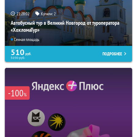
21:28:01
Купили:
2
Автобусный тур в Великий Новгород от туроператора
«ХохломаТур»
Сенная площадь
510
ПОДРОБНЕЕ
руб.
5190
руб.
-100
%