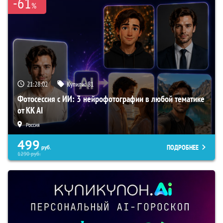
-61
%
21:28:01
Купили:
81
Фотосессия с ИИ: 3 нейрофотографии в любой тематике
от KK AI
Россия
499
ПОДРОБНЕЕ
руб.
1290
руб.