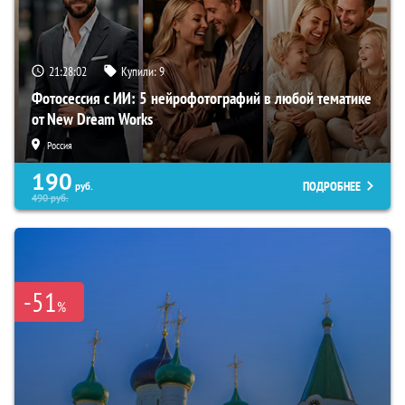
21:28:01
Купили:
9
Фотосессия с ИИ: 5 нейрофотографий в любой тематике
от New Dream Works
Россия
190
ПОДРОБНЕЕ
руб.
490
руб.
-51
%