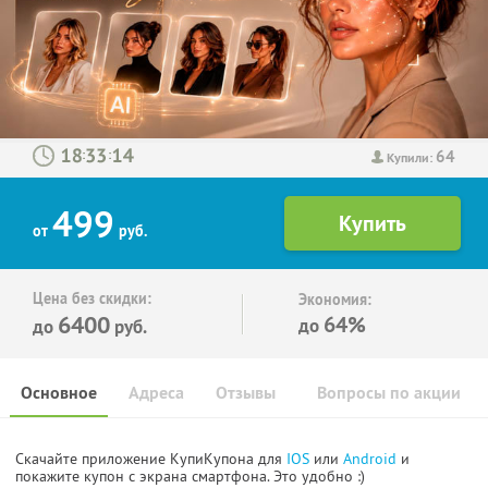
64
:
:
Купили:
499
от
руб.
Цена без скидки:
Экономия:
6400
64%
до
до
руб.
Основное
Адреса
Отзывы
Вопросы по акции
Скачайте приложение КупиКупона для
IOS
или
Android
и
покажите купон с экрана смартфона. Это удобно :)