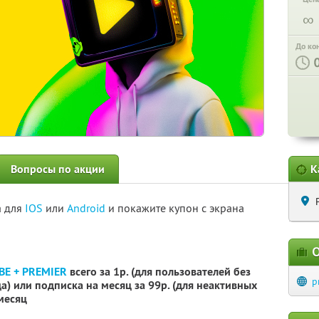
∞
До ко
Вопросы по акции
К
а для
IOS
или
Android
и покажите купон с экрана
О
BE + PREMIER
всего за 1р. (для пользователей без
p
) или подписка на месяц за 99р. (для неактивных
 месяц