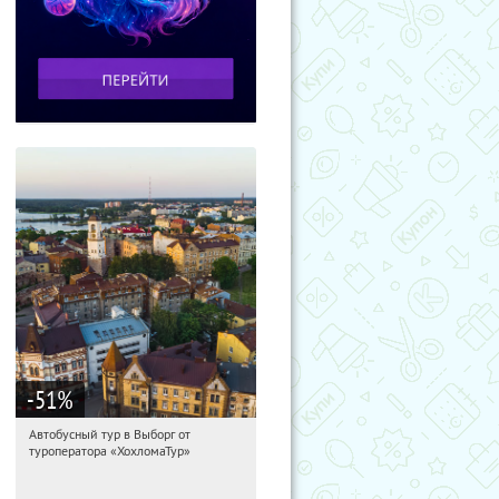
-51
%
Автобусный тур в Выборг от
10:56:52
Купили:
9
туроператора «ХохломаТур»
Сенная площадь