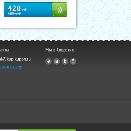
420
руб.
4230
руб.
такты
Мы в Соцсетях
si@kupikupon.ru
аться с нами