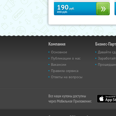
190
руб.
490
руб.
Компания
Бизнес-Пар
Основное
Давайте сд
Публикации о нас
Заработайт
Вакансии
Прошедши
Правила сервиса
Ответы на вопросы
Все наши купоны доступны
через Мобильное Приложение: