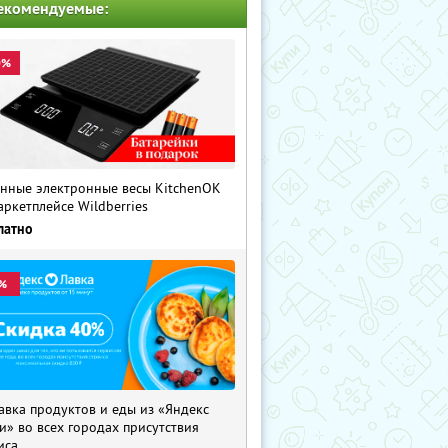
екомендуемые:
0%
нные электронные весы KitchenOK
аркетплейсе Wildberries
латно
%
авка продуктов и еды из «Яндекс
и» во всех городах присутствия
иса