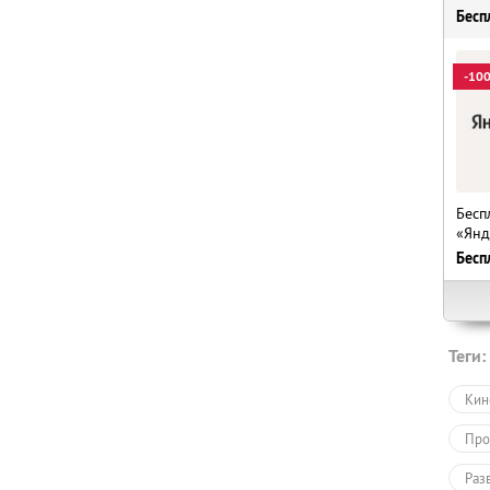
Бесп
-10
Бесп
«Янд
Бесп
Теги:
Кин
Про
Раз