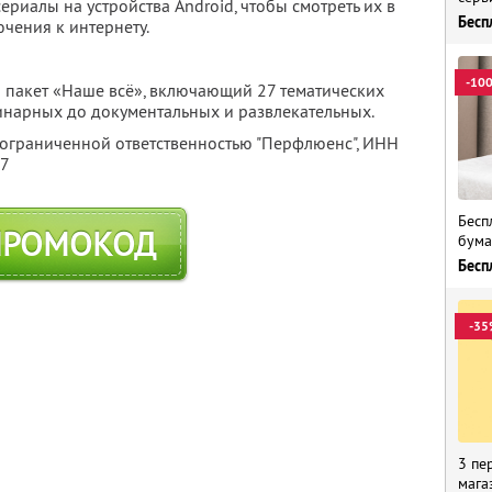
ериалы на устройства Android, чтобы смотреть их в
Бесп
чения к интернету.
-10
 пакет «Наше всё», включающий 27 тематических
линарных до документальных и развлекательных.
 ограниченной ответственностью "Перфлюенс",
ИНН
57
Бесп
ПРОМОКОД
бума
Бесп
-35
3 пе
мага