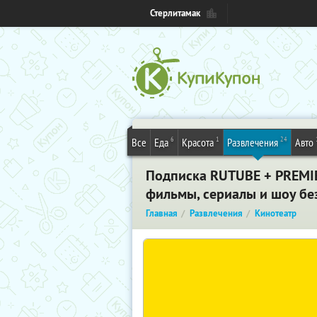
Стерлитамак
6
1
24
Все
Еда
Красота
Развлечения
Авто
Подписка RUTUBE + PREMIER
фильмы, сериалы и шоу без
Главная
Развлечения
Кинотеатр