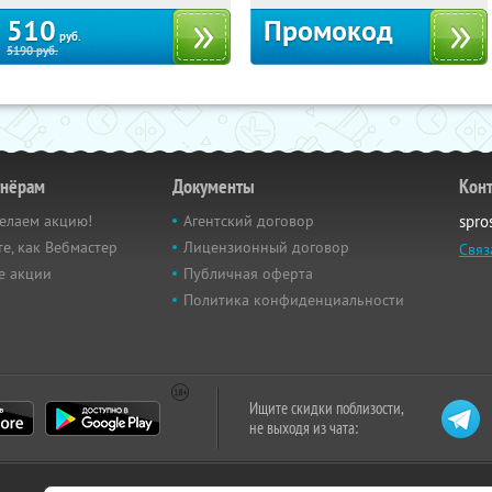
510
Промокод
руб.
5190
руб.
тнёрам
Документы
Кон
елаем акцию!
Агентский договор
spro
е, как Вебмастер
Лицензионный договор
Связ
е акции
Публичная оферта
Политика конфиденциальности
Ищите скидки поблизости,
не выходя из чата: