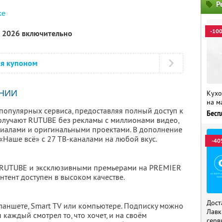
Р
ке
-10
а 2026 включительно
ся купоном
НИИ
Кухо
на м
популярных сервиса, предоставляя полный доступ к
Бесп
олучают RUTUBE без рекламы с миллионами видео,
риалами и оригинальными проектами. В дополнение
 «Наше всё» с 27 ТВ-каналами на любой вкус.
-40
 RUTUBE и эксклюзивными премьерами на PREMIER
нтент доступен в высоком качестве.
Дост
планшете, Smart TV или компьютере. Подписку можно
Лавк
 каждый смотрел то, что хочет, и на своём
серв