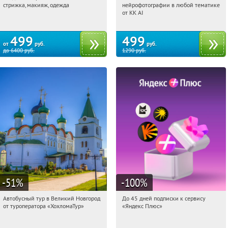
стрижка, макияж, одежда
нейрофотографии в любой тематике
Россия
Россия
от KK AI
499
499
от
руб.
руб.
до
6400
руб.
1290
руб.
-51
%
-100
%
Автобусный тур в Великий Новгород
До 45 дней подписки к сервису
10:56:52
Купили:
2
10:56:52
Получили:
19
от туроператора «ХохломаТур»
«Яндекс Плюс»
Сенная площадь
Россия