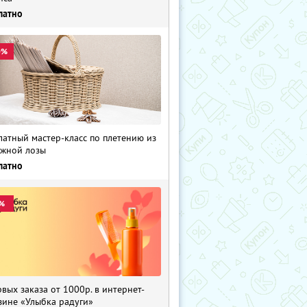
латно
0%
латный мастер-класс по плетению из
жной лозы
латно
%
рвых заказа от 1000р. в интернет-
зине «Улыбка радуги»