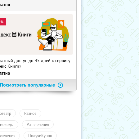
латно
0%
латный доступ до 45 дней к сервису
екс Книги»
латно
Посмотреть популярные
отеатр
Разное
мокоды
Развлечения
влечения
ПолучиКупон