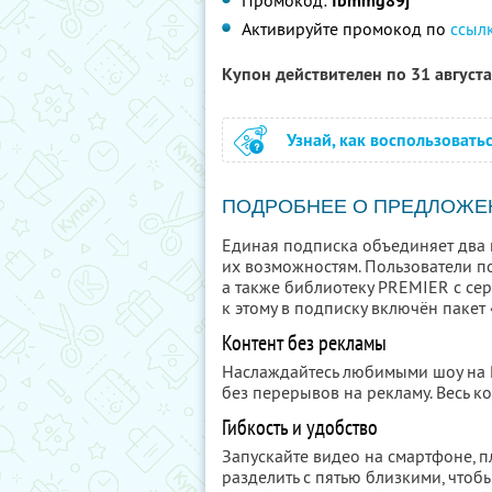
Промокод:
fbmmg89j
Активируйте промокод по
ссыл
Купон действителен по 31 август
Узнай, как воспользовать
ПОДРОБНЕЕ О ПРЕДЛОЖЕ
Единая подписка объединяет два 
их возможностям. Пользователи п
а также библиотеку PREMIER с се
к этому в подписку включён пакет
Контент без рекламы
Наслаждайтесь любимыми шоу на
без перерывов на рекламу. Весь ко
Гибкость и удобство
Запускайте видео на смартфоне, 
разделить с пятью близкими, чтобы