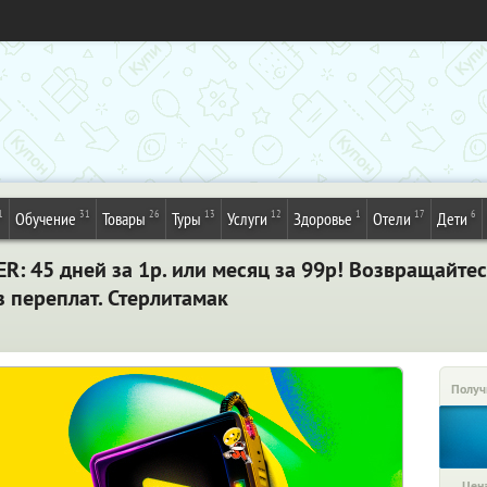
1
31
26
13
12
1
17
6
Обучение
Товары
Туры
Услуги
Здоровье
Отели
Дети
: 45 дней за 1р. или месяц за 99р! Возвращайте
 переплат. Стерлитамак
Получ
Цена