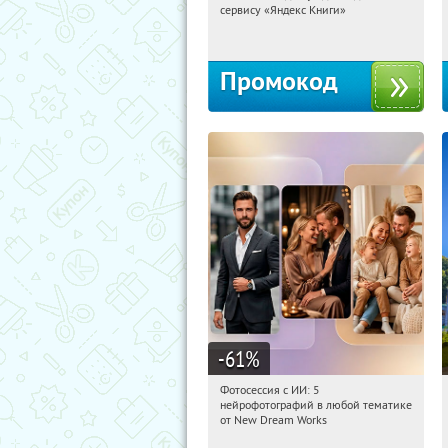
сервису «Яндекс Книги»
Россия
Промокод
-61
%
Фотосессия с ИИ: 5
10:56:52
Купили:
9
нейрофотографий в любой тематике
Россия
от New Dream Works