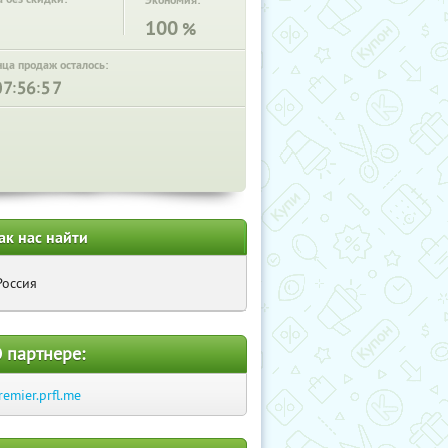
Экономия:
100
%
нца продаж осталось:
:
:
ак нас найти
Россия
 партнере:
remier.prfl.me