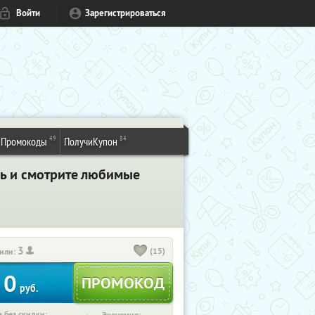
Войти
Зарегистрироваться
49
84
Промокоды
ПолучиКупон
сь и смотрите любимые
3
(15)
или:
0
руб.
 без скидки: