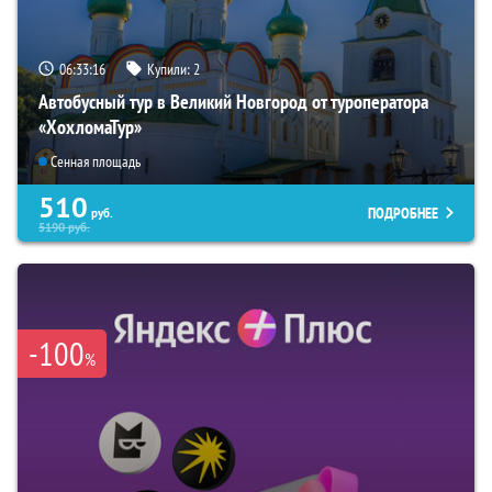
06:33:15
Купили:
2
Автобусный тур в Великий Новгород от туроператора
«ХохломаТур»
Сенная площадь
510
ПОДРОБНЕЕ
руб.
5190
руб.
-100
%