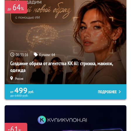
64
%
до
06:33:15
Купили:
64
Создание образа от агентства KK AI: стрижка, макияж,
одежда
Россия
499
ПОДРОБНЕЕ
от
руб.
до
6400
руб.
-61
%