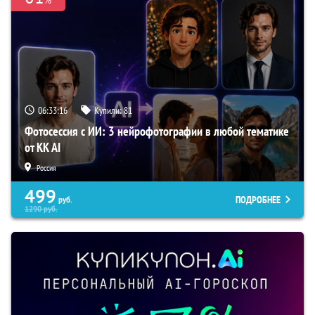
06:33:15
Купили:
81
Фотосессия с ИИ: 3 нейрофотографии в любой тематике
от KK AI
Россия
499
ПОДРОБНЕЕ
руб.
1290
руб.