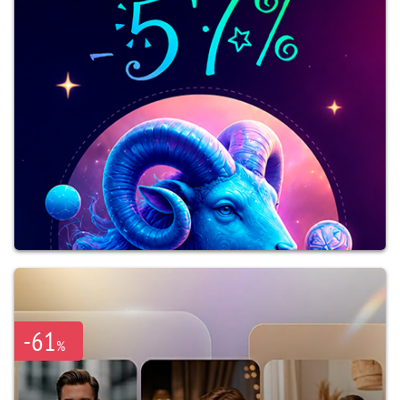
-61
%