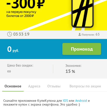
65
:
:
Получили:
0
руб.
Цена без скидки:
Экономия:
∞
15
%
Основное
Адреса
Отзывы
Вопросы по акции
Скачайте приложение КупиКупона для
IOS
или
Android
и
покажите купон с экрана смартфона. Это удобно :)