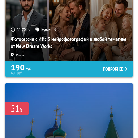
06:33:15
Купили:
9
Фотосессия с ИИ: 5 нейрофотографий в любой тематике
от New Dream Works
Россия
190
ПОДРОБНЕЕ
руб.
490
руб.
-51
%