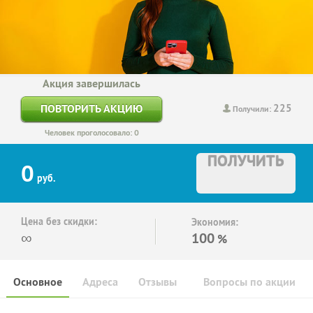
Акция завершилась
225
ПОВТОРИТЬ АКЦИЮ
Получили:
Человек проголосовало: 0
ПОЛУЧИТЬ
0
руб.
Цена без скидки:
Экономия:
∞
100
%
Основное
Адреса
Отзывы
Вопросы по акции