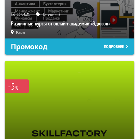
13:04:20
Получили:
2
Различные курсы от онлайн-академии «Эдюсон»
Россия
Промокод
ПОДРОБНЕЕ
-5
%