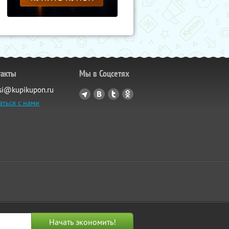
такты
Мы в Соцсетях
si@kupikupon.ru
аться с нами