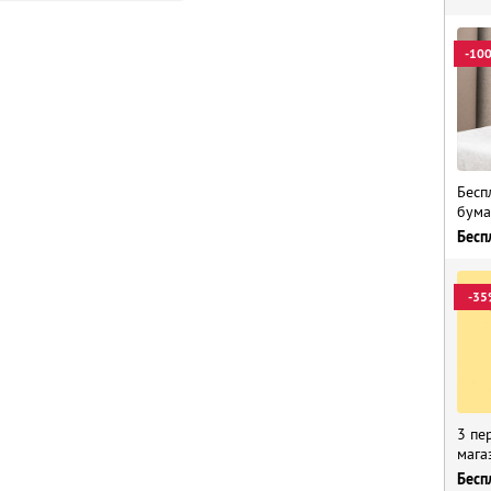
-10
Бесп
бума
Бесп
-35
3 пе
мага
Бесп