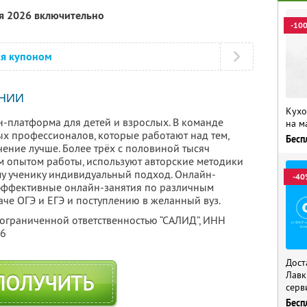
ря 2026 включительно
-10
ся купоном
НИИ
Кухо
н-платформа для детей и взрослых. В команде
на м
х профессионалов, которые работают над тем,
Бесп
ение лучше. Более трёх с половиной тысяч
 опытом работы, используют авторские методики
у ученику индивидуальный подход. Онлайн-
-40
 эффективные онлайн-занятия по различным
аче ОГЭ и ЕГЭ и поступлению в желанный вуз.
 ограниченной ответственностью “САЛИД”,
ИНН
76
Дост
Лавк
ПОЛУЧИТЬ
серв
Бесп