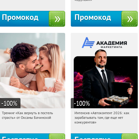
Промокод
Промокод
-100
%
-100
%
Тренинг «Как вернуть в постель
Интенсив «Автоконтент 2026: как
03:17:41
Получили:
16
03:17:41
Получили:
4
страсть» от Оксаны Бачинской
зарабатывать там, где еще нет
Россия
Россия
конкурентов»