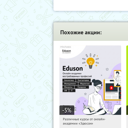
Похожие акции:
-5
%
Различные курсы от онлайн-
03:17:41
Получили:
2
академии «Эдюсон»
Россия