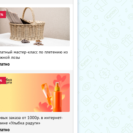
0%
латный мастер-класс по плетению из
жной лозы
латно
%
рвых заказа от 1000р. в интернет-
зине «Улыбка радуги»
латно