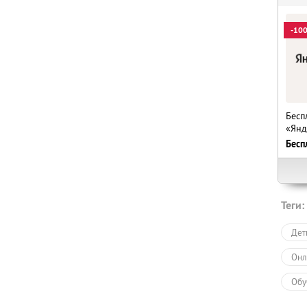
-10
Бесп
«Янд
Бесп
Теги:
Дет
Онл
Обу
Обу