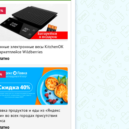
0%
нные электронные весы KitchenOK
аркетплейсе Wildberries
латно
%
авка продуктов и еды из «Яндекс
и» во всех городах присутствия
иса
латно