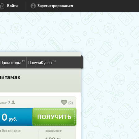
Войти
Зарегистрироваться
49
84
Промокоды
ПолучиКупон
литамак
2
(0)
или:
0
руб.
 без скидки:
Экономия: