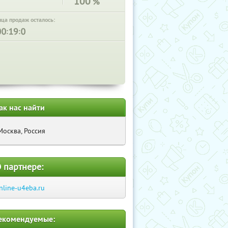
100
%
нца продаж осталось:
:
:
ак нас найти
Москва, Россия
 партнере:
nline-u4eba.ru
екомендуемые: