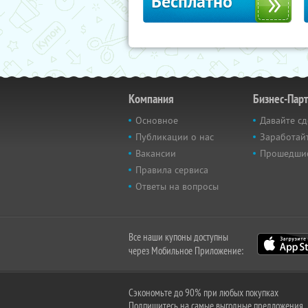
Бесплатно
Компания
Бизнес-Пар
Основное
Давайте сд
Публикации о нас
Заработайт
Вакансии
Прошедши
Правила сервиса
Ответы на вопросы
Все наши купоны доступны
через Мобильное Приложение:
Сэкономьте до 90% при любых покупках
Подпишитесь на самые выгодные предложения