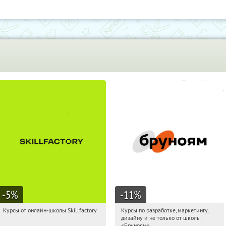
-5
%
-11
%
Курсы от онлайн-школы Skillfactory
Курсы по разработке, маркетингу,
03:17:41
Получи первым!
03:17:41
Получи первым!
дизайну и не только от школы
Россия
Россия
«Бруноям»