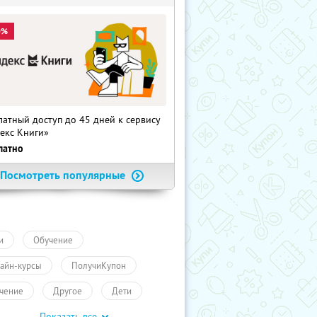
0%
латный доступ до 45 дней к сервису
екс Книги»
латно
Посмотреть популярные
и
Обучение
айн-курсы
ПолучиКупон
чение
Другое
Дети
Показать все
чение