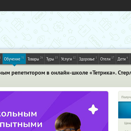
1
31
26
13
12
1
17
6
Обучение
Товары
Туры
Услуги
Здоровье
Отели
Дети
ным репетитором в онлайн-школе «Тетрика». Стер
Получ
Цена