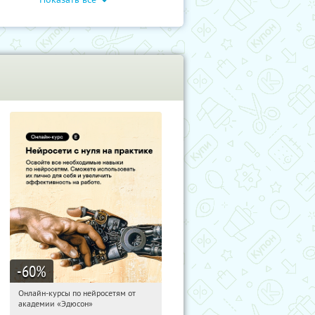
-60
%
Онлайн-курсы по нейросетям от
03:17:41
Получили:
6
академии «Эдюсон»
Москва