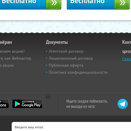
Бесплатно
Бесплатно
тнёрам
Документы
Кон
елаем акцию!
Агентский договор
spro
е, как Вебмастер
Лицензионный договор
Связ
е акции
Публичная оферта
Политика конфиденциальности
Ищите скидки поблизости,
не выходя из чата: