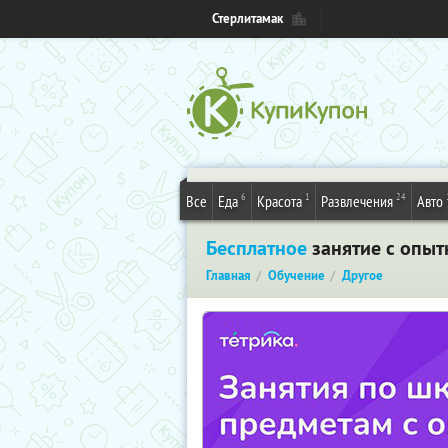
Стерлитамак
6
1
24
Все
Еда
Красота
Развлечения
Авто
Бесплатное
занятие с опыт
Главная
Обучение
Другое