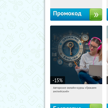
Промокод
-15
%
Авторские онлайн-курсы «Грокаем
03:17:41
Получили:
4
английский»
Россия