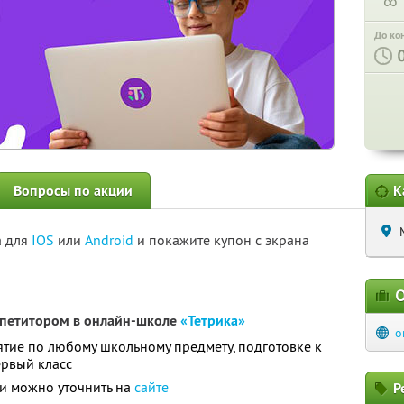
∞
До ко
Вопросы по акции
К
а для
IOS
или
Android
и покажите купон с экрана
О
епетитором в онлайн-школе
«Тетрика»
o
тие по любому школьному предмету, подготовке к
ервый класс
и можно уточнить на
сайте
Р