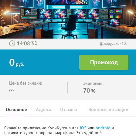
18
:
:
Получили:
0
руб.
Цена без скидки:
Экономия:
∞
70
%
Основное
Адреса
Отзывы
Вопросы по акции
Скачайте приложение КупиКупона для
IOS
или
Android
и
покажите купон с экрана смартфона. Это удобно :)