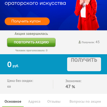
Акция завершилась
45
ПОВТОРИТЬ АКЦИЮ
Получили:
Человек проголосовало: 0
ПОЛУЧИТЬ
0
руб.
Цена без скидки:
Экономия:
∞
47
%
Основное
Адреса
Отзывы
Вопросы по акции