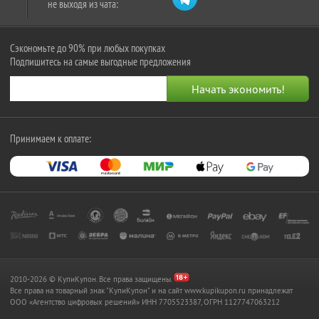
не выходя из чата:
Сэкономьте до 90% при любых покупках
Подпишитесь на самые выгодные предложения
Принимаем к оплате:
2010-2026 © КупиКупон. Все права защищены.
Все права на товарный знак "КупиКупон" и на сайт www.kupikupon.ru принадлежат
OOO «Агентство цифровых решений» ИНН 7705523387, ОГРН 1127747063212