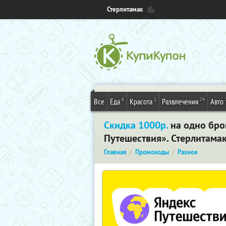
Стерлитамак
6
1
24
Все
Еда
Красота
Развлечения
Авто
Скидка 1000р.
на одно бро
Путешествия». Стерлитама
Главная
Промокоды
Разное