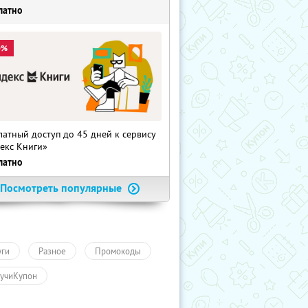
латно
0%
латный доступ до 45 дней к сервису
екс Книги»
латно
Посмотреть популярные
уги
Разное
Промокоды
учиКупон