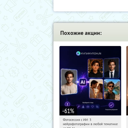
Похожие акции:
-61
%
Фотосессия с ИИ: 3
03:52:05
Купили:
81
нейрофотографии в любой тематике
Россия