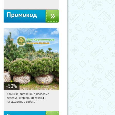
Промокод
-50
%
Хвойные, лиственные, плодовые
03:52:05
Получили:
15
деревья, кустарники, газоны и
Павелецкая
Угрешская
ландшафтные работы