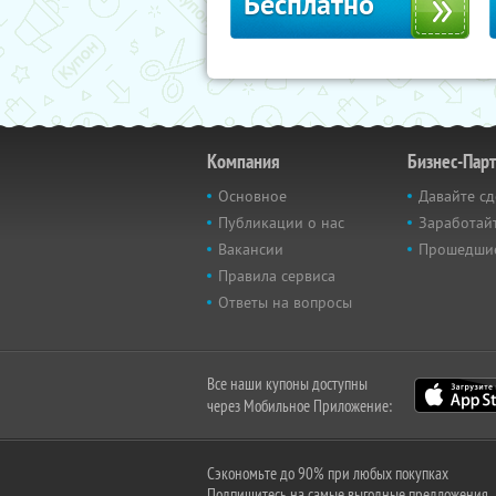
Бесплатно
Компания
Бизнес-Пар
Основное
Давайте сд
Публикации о нас
Заработайт
Вакансии
Прошедши
Правила сервиса
Ответы на вопросы
Все наши купоны доступны
через Мобильное Приложение:
Сэкономьте до 90% при любых покупках
Подпишитесь на самые выгодные предложения