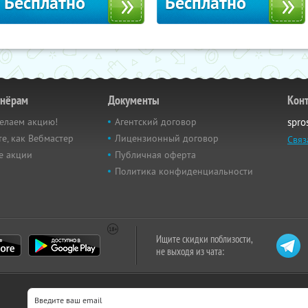
Бесплатно
Бесплатно
тнёрам
Документы
Кон
елаем акцию!
Агентский договор
spro
е, как Вебмастер
Лицензионный договор
Связ
е акции
Публичная оферта
Политика конфиденциальности
Ищите скидки поблизости,
не выходя из чата: