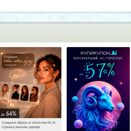
64
%
до
Создание образа от агентства KK AI:
03:52:05
Купили:
64
стрижка, макияж, одежда
Россия