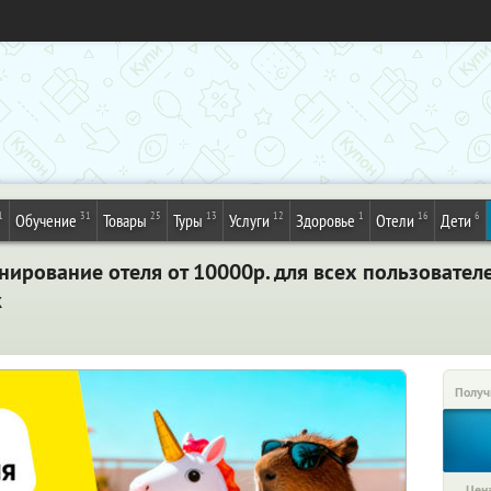
1
31
25
13
12
1
16
6
Обучение
Товары
Туры
Услуги
Здоровье
Отели
Дети
нирование отеля от 10000р. для всех пользовател
к
Получ
Цена