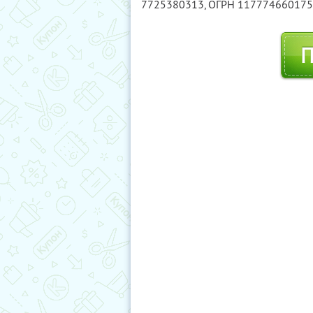
7725380313
, ОГРН 11777466017