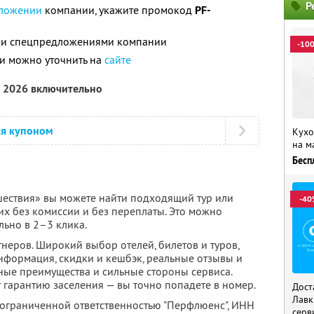
Р
ложении
компании, укажите промокод
PF-
ими спецпредложениями компании
-10
и можно уточнить на
сайте
а 2026 включительно
ся купоном
Кухо
на м
Бесп
ествия» вы можете найти подходящий тур или
-40
их без комиссии и без переплаты. Это можно
льно в 2–3 клика.
неров. Широкий выбор отелей, билетов и туров,
нформация, скидки и кешбэк, реальные отзывы и
ные преимущества и сильные стороны сервиса.
 гарантию заселения — вы точно попадете в номер.
Дост
Лавк
 ограниченной ответственностью "Перфлюенс",
ИНН
серв