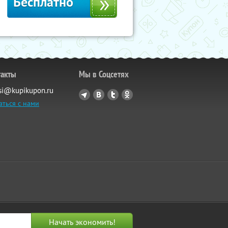
Бесплатно
такты
Мы в Соцсетях
si@kupikupon.ru
аться с нами