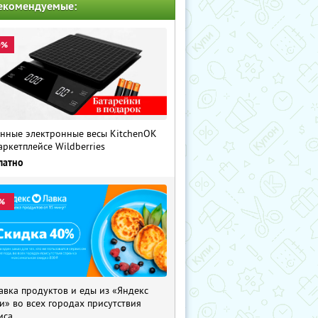
екомендуемые:
0%
нные электронные весы KitchenOK
аркетплейсе Wildberries
латно
%
авка продуктов и еды из «Яндекс
и» во всех городах присутствия
иса