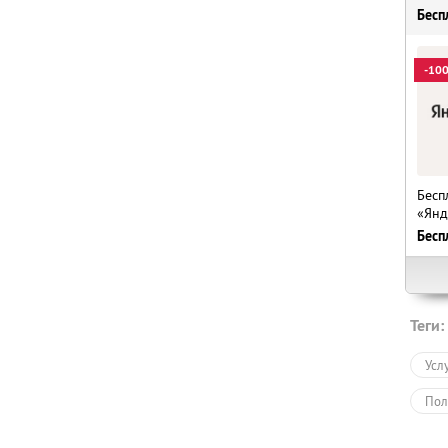
Бесп
-10
Бесп
«Янд
Бесп
Теги:
Усл
Пол