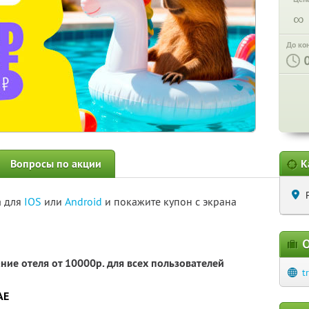
∞
До ко
Вопросы по акции
К
а для
IOS
или
Android
и покажите купон с экрана
О
ние отеля от 10000р. для всех пользователей
t
AE