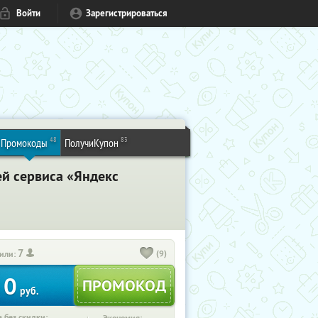
Войти
Зарегистрироваться
48
83
Промокоды
ПолучиКупон
ей сервиса «Яндекс
7
(9)
или:
0
руб.
 без скидки: