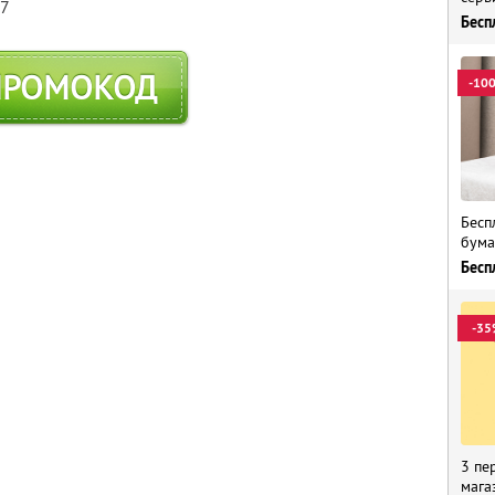
57
Бесп
ПРОМОКОД
-10
Бесп
бума
Бесп
-35
3 пе
мага