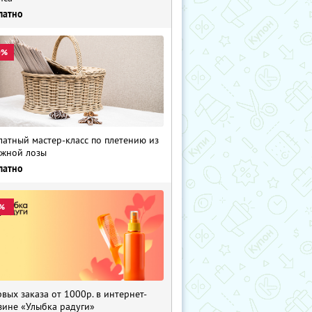
латно
0%
латный мастер-класс по плетению из
жной лозы
латно
%
рвых заказа от 1000р. в интернет-
зине «Улыбка радуги»