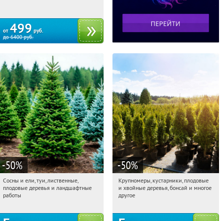
499
от
руб.
до
6400
руб.
-50
%
-50
%
Сосны и ели, туи, лиственные,
Крупномеры, кустарники, плодовые
03:52:05
Получили:
31
03:52:05
Получили:
28
плодовые деревья и ландшафтные
и хвойные деревья, бонсай и многое
Московская обл., г. Химки,
Москва, Рябиновая улица, 17
работы
другое
территориальное управление
Кутузовское