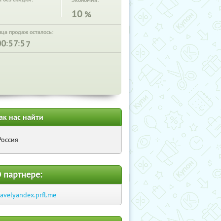
Экономия:
10
%
нца продаж осталось:
:
:
ак нас найти
Россия
 партнере:
ravelyandex.prfl.me