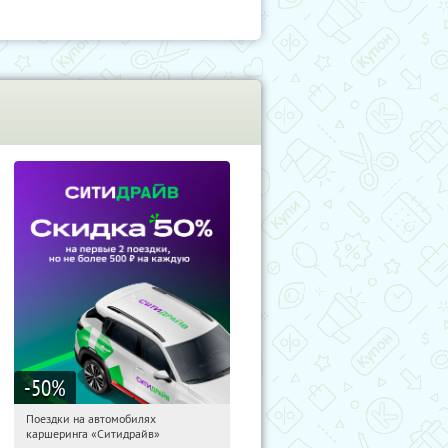
-50
%
Поездки на автомобилях
03:52:05
Получи первым!
каршеринга «Ситидрайв»
Россия