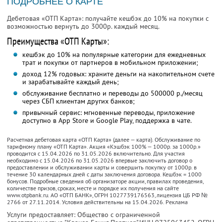
ПОДРОБНЕЕ О КАРТЕ
Дебетовая «ОТП Карта»: получайте кешбэк до 10% на покупки с
возможностью вернуть до 3000р. каждый месяц.
Преимущества «ОТП Карты»:
кешбэк до 10% на популярные категории для ежедневных
трат и покупки от партнеров в мобильном приложении;
доход 12% годовых: храните деньги на накопительном счете
и зарабатывайте каждый день;
обслуживание бесплатно и переводы до 500000 р./месяц
через СБП клиентам других банков;
привычный сервис: мгновенные переводы, приложение
доступно в App Store и Google Play, поддержка в чате.
Расчетная дебетовая карта «ОТП Карта» (далее — карта). Обслуживание по
тарифному плану «ОТП Карта». Акция «Кэшбэк 100% — 1000р. за 1000р.»
проводится с 15.04.2026 по 31.05.2026 включительно. Для участия
необходимо с 15.04.2026 по 31.05.2026 впервые заключить договор о
предоставлении и обслуживании карты и совершить покупку от 1000р. в
течение 30 календарных дней с даты заключения договора. Кешбэк = 1000
бонусов. Подробные сведения об организаторе акции, правилах проведения,
количестве призов, сроках, месте и порядке их получения на сайте
www.otpbank.ru. АО «ОТП БАНК», ОГРН 1027739176563, лицензия ЦБ РФ №
2766 от 27.11.2014. Условия действительны на 15.04.2026. Реклама
Услуги предоставляет: Общество с ограниченной