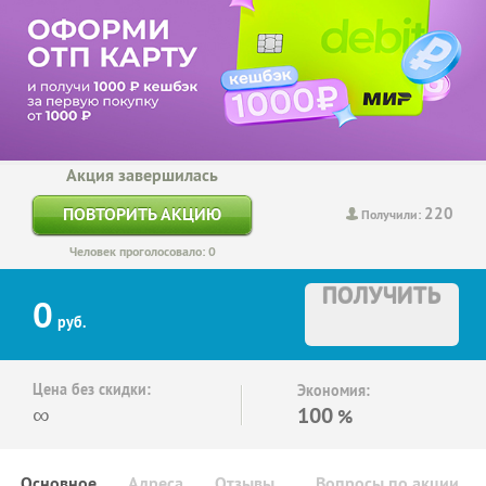
Акция завершилась
220
ПОВТОРИТЬ АКЦИЮ
Получили:
Человек проголосовало: 0
ПОЛУЧИТЬ
0
руб.
Цена без скидки:
Экономия:
∞
100
%
Основное
Адреса
Отзывы
Вопросы по акции