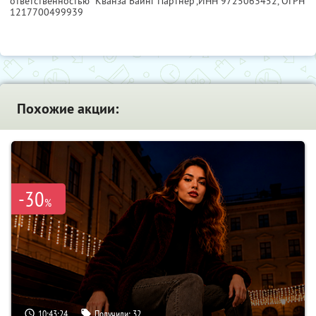
ответственностью "Кванза Баинг Партнер",
ИНН 9725063452
, ОГРН
1217700499939
Похожие акции:
-30
%
10:43:23
Получили:
32