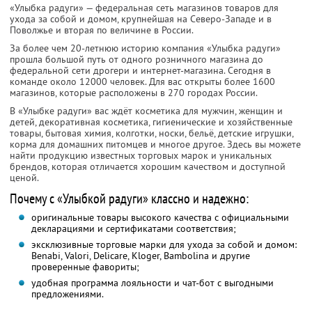
«Улыбка радуги» — федеральная сеть магазинов товаров для
ухода за собой и домом, крупнейшая на Северо-Западе и в
Поволжье и вторая по величине в России.
За более чем 20-летнюю историю компания «Улыбка радуги»
прошла большой путь от одного розничного магазина до
федеральной сети дрогери и интернет-магазина. Сегодня в
команде около 12000 человек. Для вас открыты более 1600
магазинов, которые расположены в 270 городах России.
В «Улыбке радуги» вас ждёт косметика для мужчин, женщин и
детей, декоративная косметика, гигиенические и хозяйственные
товары, бытовая химия, колготки, носки, бельё, детские игрушки,
корма для домашних питомцев и многое другое. Здесь вы можете
найти продукцию известных торговых марок и уникальных
брендов, которая отличается хорошим качеством и доступной
ценой.
Почему с «Улыбкой радуги» классно и надежно:
оригинальные товары высокого качества с официальными
декларациями и сертификатами соответствия;
эксклюзивные торговые марки для ухода за собой и домом:
Benabi, Valori, Delicare, Kloger, Bambolina и другие
проверенные фавориты;
удобная программа лояльности и чат-бот с выгодными
предложениями.