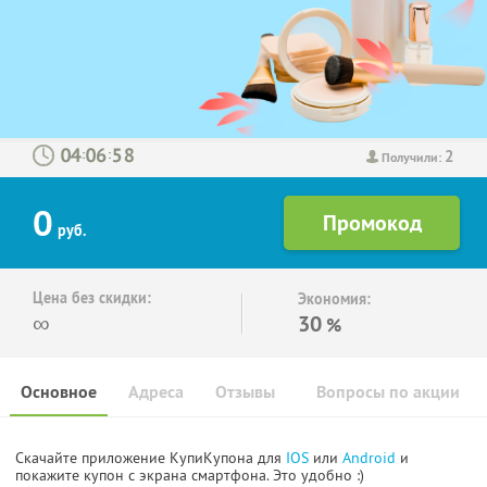
2
:
:
Получили:
0
руб.
Цена без скидки:
Экономия:
∞
30
%
Основное
Адреса
Отзывы
Вопросы по акции
Скачайте приложение КупиКупона для
IOS
или
Android
и
покажите купон с экрана смартфона. Это удобно :)