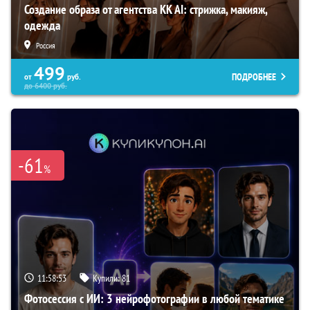
Создание образа от агентства KK AI: стрижка, макияж,
одежда
Россия
499
ПОДРОБНЕЕ
от
руб.
до
6400
руб.
-61
%
11:58:52
Купили:
81
Фотосессия с ИИ: 3 нейрофотографии в любой тематике