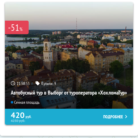
-51
%
11:58:52
Купили:
9
Автобусный тур в Выборг от туроператора «ХохломаТур»
Сенная площадь
420
ПОДРОБНЕЕ
руб.
4230
руб.