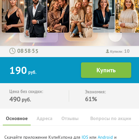
10
:
:
Купили:
190
руб.
Цена без скидки:
Экономия:
490
61%
руб.
Основное
Адреса
Отзывы
Вопросы по акции
Скачайте приложение КупиКупона для
IOS
или
Android
и