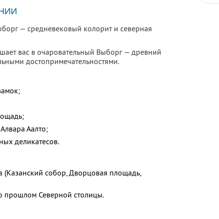
НИИ
Пеш
ыборг — средневековый колорит и северная
Тур
шает вас в очаровательный Выборг — древний
альными достопримечательностями.
замок;
лощадь;
Алвара Аалто;
ных деликатесов.
а (Казанский собор, Дворцовая площадь,
о прошлом Северной столицы.