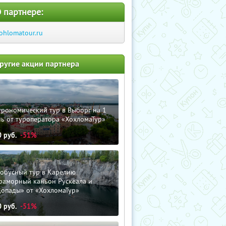
 партнере:
ohlomatour.ru
ругие акции партнера
трономический тур в Выборг на 1
ь от туроператора «ХохломаТур»
0
руб.
-51%
тобусный тур в Карелию
раморный каньон Рускеала и
допады» от «ХохломаТур»
0
руб.
-51%