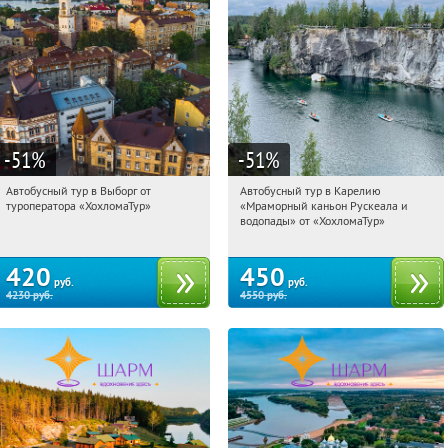
-51
%
-51
%
Автобусный тур в Выборг от
Автобусный тур в Карелию
15:40:48
Купили:
9
15:40:48
Купили:
24
туроператора «ХохломаТур»
«Мраморный каньон Рускеала и
Сенная площадь
Сенная площадь
водопады» от «ХохломаТур»
420
450
руб.
руб.
4230
руб.
4550
руб.