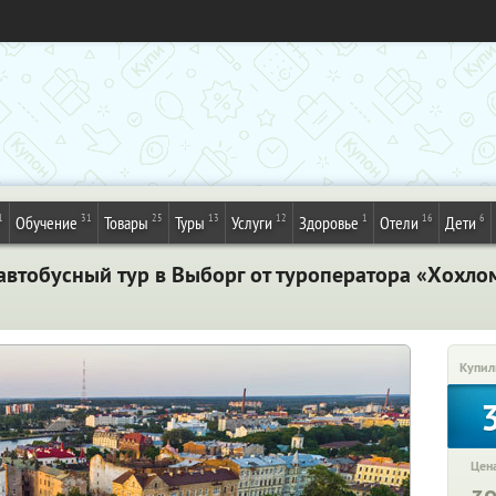
1
31
25
13
12
1
16
6
Обучение
Товары
Туры
Услуги
Здоровье
Отели
Дети
автобусный тур в Выборг от туроператора «Хохлом
Купил
Цена