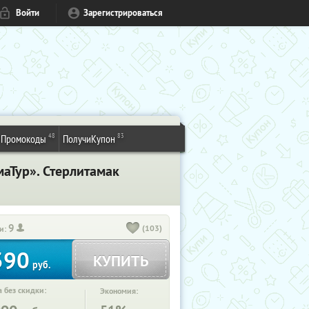
Войти
Зарегистрироваться
48
83
Промокоды
ПолучиКупон
аТур». Стерлитамак
9
(103)
и:
390
КУПИТЬ
руб.
 без скидки:
Экономия: