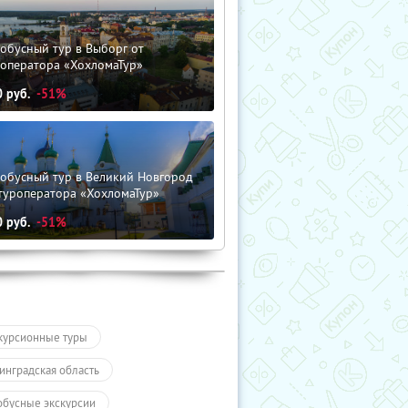
обусный тур в Выборг от
роператора «ХохломаТур»
0
руб.
-51%
тобусный тур в Великий Новгород
туроператора «ХохломаТур»
0
руб.
-51%
курсионные туры
инградская область
обусные экскурсии