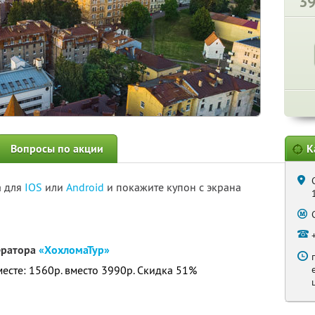
3
Вопросы по акции
К
а для
IOS
или
Android
и покажите купон с экрана
ератора
«ХохломаТур»
месте: 1560р. вместо 3990р. Скидка 51%