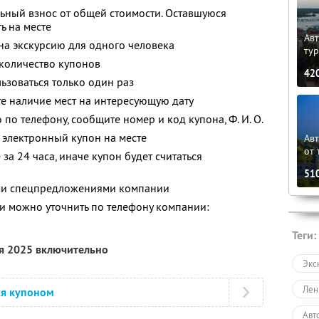
ьный взнос от общей стоимости. Оставшуюся
ь на месте
Авт
 на экскурсию для одного человека
ту
количество купонов
42
зоваться только один раз
е наличие мест на интересующую дату
о по телефону, сообщите номер и код купона,
Ф. И. О.
 электронный купон на месте
Ав
от 
за 24 часа, иначе купон будет считаться
51
ими спецпредложениями компании
 можно уточнить по телефону компании:
Теги:
ря 2025 включительно
Экс
Лен
ся купоном
Авт