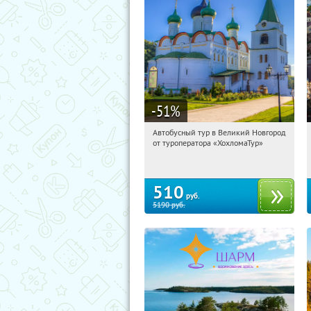
-51
%
Автобусный тур в Великий Новгород
15:40:48
Купили:
2
от туроператора «ХохломаТур»
Сенная площадь
510
руб.
5190
руб.