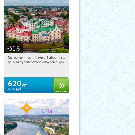
-51
%
Гастрономический тур в Выборг на 1
15:40:48
Купи первым!
день от туроператора «ХохломаТур»
Сенная площадь
620
руб.
6290
руб.