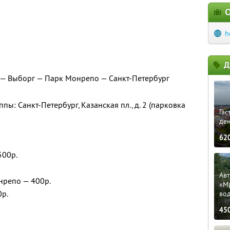
О
h
Д
 — Выборг — Парк Монрепо — Санкт-Петербург
пы: Санкт-Петербург, Казанская пл., д. 2 (парковка
Гас
ден
62
500р.
Ав
нрепо — 400р.
«М
0р.
во
45