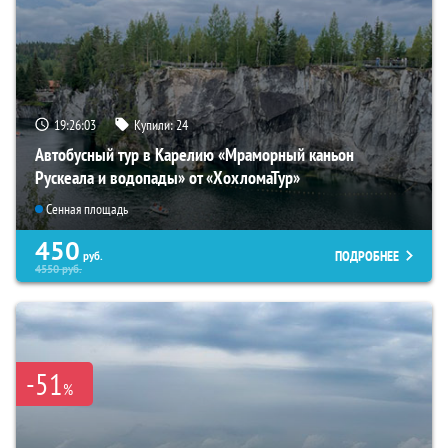
19:26:01
Купили:
24
Автобусный тур в Карелию «Мраморный каньон
Рускеала и водопады» от «ХохломаТур»
Сенная площадь
450
ПОДРОБНЕЕ
руб.
4550
руб.
-51
%