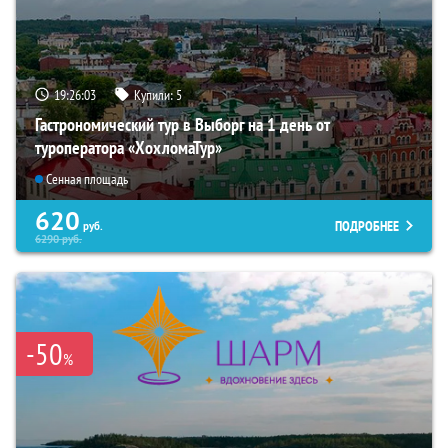
19:26:01
Купили:
5
Гастрономический тур в Выборг на 1 день от
туроператора «ХохломаТур»
Сенная площадь
620
ПОДРОБНЕЕ
руб.
6290
руб.
-50
%