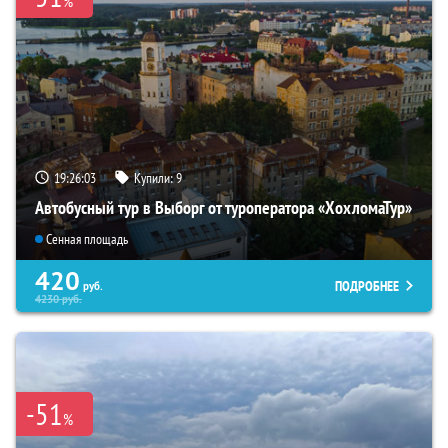
%
19:26:01
Купили:
9
Автобусный тур в Выборг от туроператора «ХохломаТур»
Сенная площадь
420
ПОДРОБНЕЕ
руб.
4230
руб.
-51
%