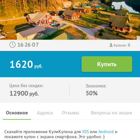
6
:
:
Купили:
1620
руб.
Цена без скидки:
Экономия:
12900
50%
руб.
Основное
Адреса
Отзывы
Вопросы по акции
Скачайте приложение КупиКупона для
IOS
или
Android
и
покажите купон с экрана смартфона. Это удобно :)