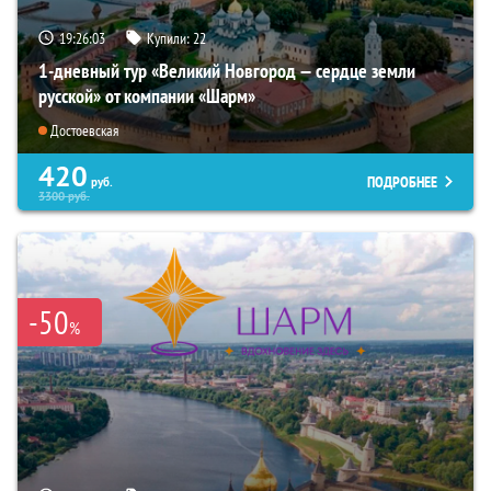
19:26:01
Купили:
22
1-дневный тур «Великий Новгород — сердце земли
русской» от компании «Шарм»
Достоевская
420
ПОДРОБНЕЕ
руб.
3300
руб.
-50
%