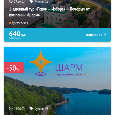
19:26:01
Купили:
12
1-дневный тур «Псков — Изборск — Печоры» от
компании «Шарм»
Достоевская
640
ПОДРОБНЕЕ
руб.
5100
руб.
-50
%
19:26:01
Купили:
48