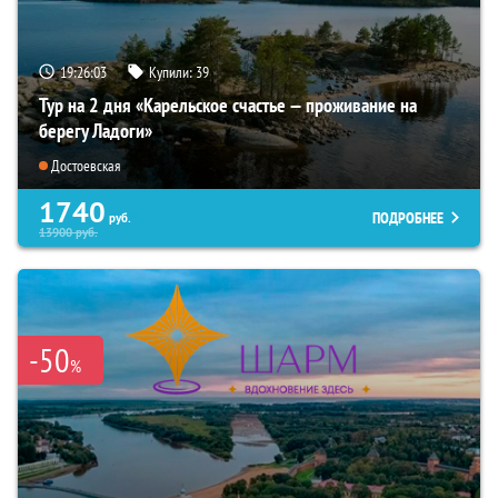
19:26:01
Купили:
39
Тур на 2 дня «Карельское счастье — проживание на
берегу Ладоги»
Достоевская
1740
ПОДРОБНЕЕ
руб.
13900
руб.
-50
%