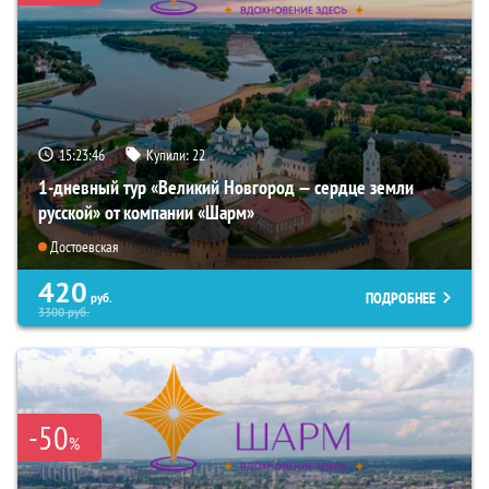
15:23:44
Купили:
22
1-дневный тур «Великий Новгород — сердце земли
русской» от компании «Шарм»
Достоевская
420
ПОДРОБНЕЕ
руб.
3300
руб.
-50
%