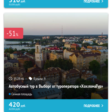
ПОДРОБНЕЕ
руб.
5190
руб.
-51
%
15:23:44
Купили:
9
Автобусный тур в Выборг от туроператора «ХохломаТур»
Сенная площадь
420
ПОДРОБНЕЕ
руб.
4230
руб.