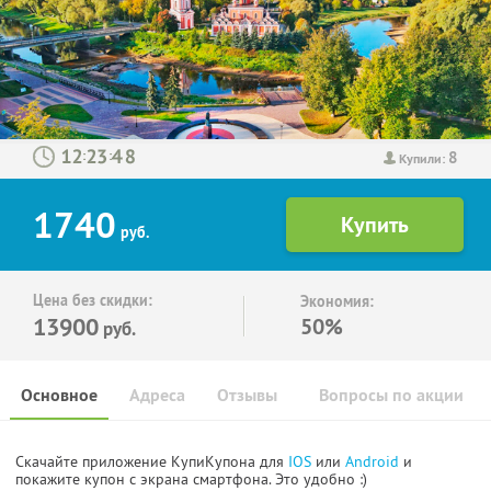
8
:
:
Купили:
1740
руб.
Цена без скидки:
Экономия:
13900
50%
руб.
Основное
Адреса
Отзывы
Вопросы по акции
Скачайте приложение КупиКупона для
IOS
или
Android
и
покажите купон с экрана смартфона. Это удобно :)