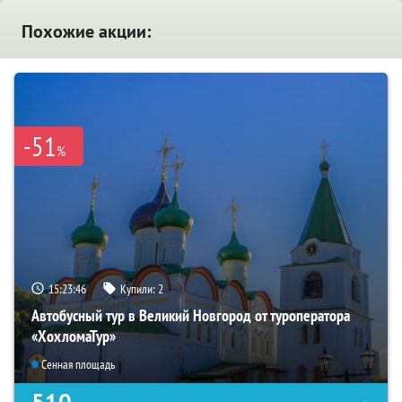
Похожие акции:
-51
%
15:23:44
Купили:
2
Автобусный тур в Великий Новгород от туроператора
«ХохломаТур»
Сенная площадь
510