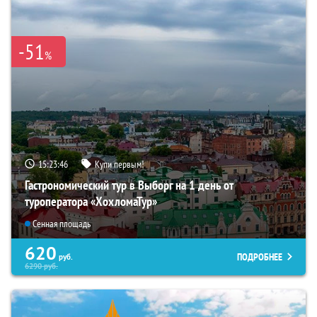
-51
%
15:23:44
Купи первым!
Гастрономический тур в Выборг на 1 день от
туроператора «ХохломаТур»
Сенная площадь
620
ПОДРОБНЕЕ
руб.
6290
руб.