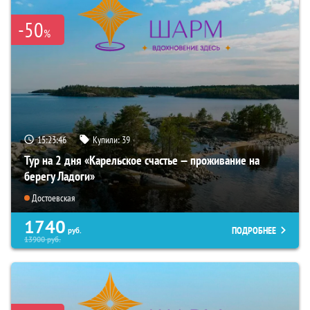
-50
%
15:23:44
Купили:
39
Тур на 2 дня «Карельское счастье — проживание на
берегу Ладоги»
Достоевская
1740
ПОДРОБНЕЕ
руб.
13900
руб.