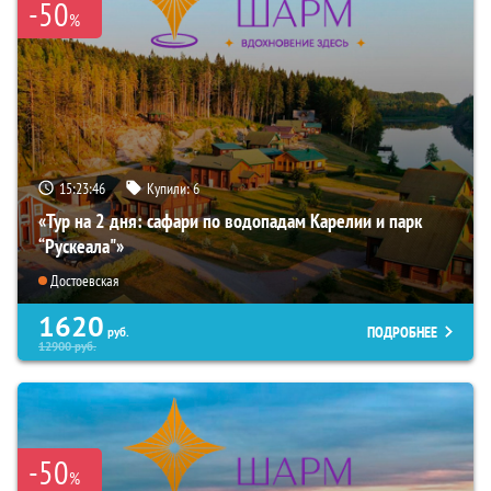
-50
%
15:23:44
Купили:
6
«Тур на 2 дня: сафари по водопадам Карелии и парк
“Рускеала"»
Достоевская
1620
ПОДРОБНЕЕ
руб.
12900
руб.
-50
%