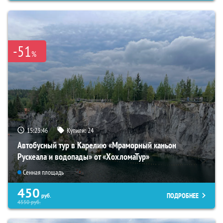
-51
%
15:23:44
Купили:
24
Автобусный тур в Карелию «Мраморный каньон
Рускеала и водопады» от «ХохломаТур»
Сенная площадь
450
ПОДРОБНЕЕ
руб.
4550
руб.