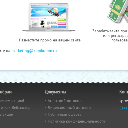
Зарабатывайте при
или регистра
Разместите промо на вашем сайте
пользова
ите на
marketing@kupikupon.ru
тнёрам
Документы
Кон
елаем акцию!
Агентский договор
spro
е, как Вебмастер
Лицензионный договор
Связ
е акции
Публичная оферта
Политика конфиденциальности