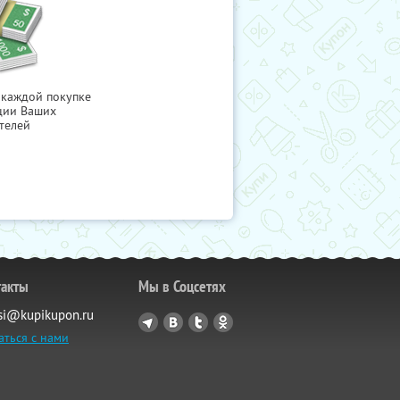
 каждой покупке
ции Ваших
телей
такты
Мы в Соцсетях
si@kupikupon.ru
аться с нами