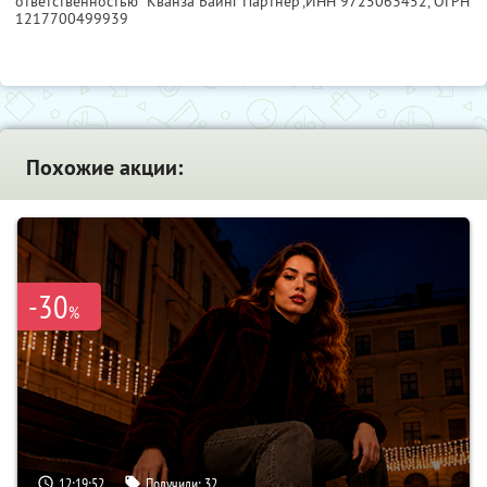
ответственностью "Кванза Баинг Партнер",
ИНН 9725063452
, ОГРН
1217700499939
Похожие акции:
-30
%
12:19:51
Получили:
32