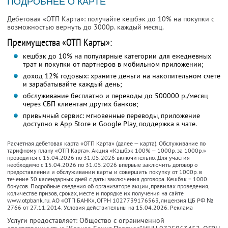
ПОДРОБНЕЕ О КАРТЕ
Дебетовая «ОТП Карта»: получайте кешбэк до 10% на покупки с
возможностью вернуть до 3000р. каждый месяц.
Преимущества «ОТП Карты»:
кешбэк до 10% на популярные категории для ежедневных
трат и покупки от партнеров в мобильном приложении;
доход 12% годовых: храните деньги на накопительном счете
и зарабатывайте каждый день;
обслуживание бесплатно и переводы до 500000 р./месяц
через СБП клиентам других банков;
привычный сервис: мгновенные переводы, приложение
доступно в App Store и Google Play, поддержка в чате.
Расчетная дебетовая карта «ОТП Карта» (далее — карта). Обслуживание по
тарифному плану «ОТП Карта». Акция «Кэшбэк 100% — 1000р. за 1000р.»
проводится с 15.04.2026 по 31.05.2026 включительно. Для участия
необходимо с 15.04.2026 по 31.05.2026 впервые заключить договор о
предоставлении и обслуживании карты и совершить покупку от 1000р. в
течение 30 календарных дней с даты заключения договора. Кешбэк = 1000
бонусов. Подробные сведения об организаторе акции, правилах проведения,
количестве призов, сроках, месте и порядке их получения на сайте
www.otpbank.ru. АО «ОТП БАНК», ОГРН 1027739176563, лицензия ЦБ РФ №
2766 от 27.11.2014. Условия действительны на 15.04.2026. Реклама
Услуги предоставляет: Общество с ограниченной