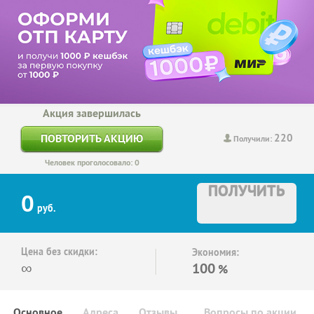
Акция завершилась
220
ПОВТОРИТЬ АКЦИЮ
Получили:
Человек проголосовало: 0
ПОЛУЧИТЬ
0
руб.
Цена без скидки:
Экономия:
∞
100
%
Основное
Адреса
Отзывы
Вопросы по акции