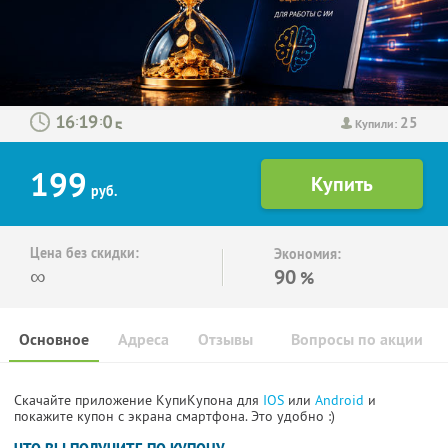
25
:
:
Купили:
199
руб.
Цена без скидки:
Экономия:
∞
90
%
Основное
Адреса
Отзывы
Вопросы по акции
Скачайте приложение КупиКупона для
IOS
или
Android
и
покажите купон с экрана смартфона. Это удобно :)